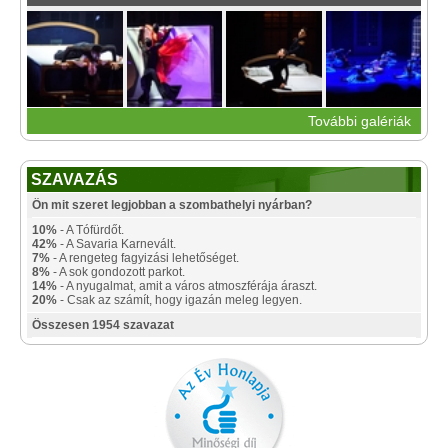
További galériák
SZAVAZÁS
Ön mit szeret legjobban a szombathelyi nyárban?
10%
- A Tófürdőt.
42%
- A Savaria Karnevált.
7%
- A rengeteg fagyizási lehetőséget.
8%
- A sok gondozott parkot.
14%
- A nyugalmat, amit a város atmoszférája áraszt.
20%
- Csak az számít, hogy igazán meleg legyen.
Összesen 1954 szavazat