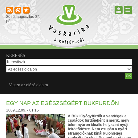
2026. augusztus 07.
péntek
KERESÉS
Vissza az előző oldalra
EGY NAP AZ EGÉSZSÉGÉRT BÜKFÜRDŐN
2009.12.09. - 01:15
A Büki Gyógyfürdőt a vendégek a
családok fürdőjeként ismerik, mely
télen-nyáron ideális helyszínt nyújt
feltöltődésre. Nem csupán a nyári
strandolóknak kínál különleges
szolgáltatásokat. November óta egy