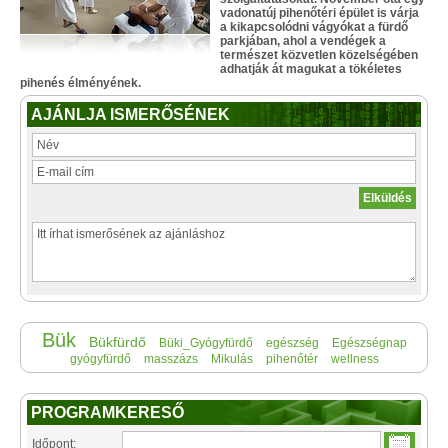
vadonatúj pihenőtéri épület is várja
a kikapcsolódni vágyókat a fürdő
parkjában, ahol a vendégek a
természet közvetlen közelségében
adhatják át magukat a tökéletes
pihenés élményének.
AJÁNLJA ISMERŐSÉNEK
Bük
Bükfürdő
Büki_Gyógyfürdő
egészség
Egészségnap
gyógyfürdő
masszázs
Mikulás
pihenőtér
wellness
PROGRAMKERESŐ
Időpont: