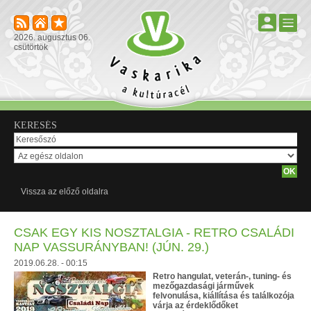
2026. augusztus 06.
csütörtök
KERESÉS
Vissza az előző oldalra
CSAK EGY KIS NOSZTALGIA - RETRO CSALÁDI
NAP VASSURÁNYBAN! (JÚN. 29.)
2019.06.28. - 00:15
Retro hangulat, veterán-, tuning- és
mezőgazdasági járművek
felvonulása, kiállítása és találkozója
várja az érdeklődőket