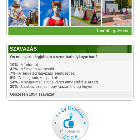
További galériák
SZAVAZÁS
Ön mit szeret legjobban a szombathelyi nyárban?
10%
- A Tófürdőt.
42%
- A Savaria Karnevált.
7%
- A rengeteg fagyizási lehetőséget.
8%
- A sok gondozott parkot.
14%
- A nyugalmat, amit a város atmoszférája áraszt.
20%
- Csak az számít, hogy igazán meleg legyen.
Összesen 1954 szavazat