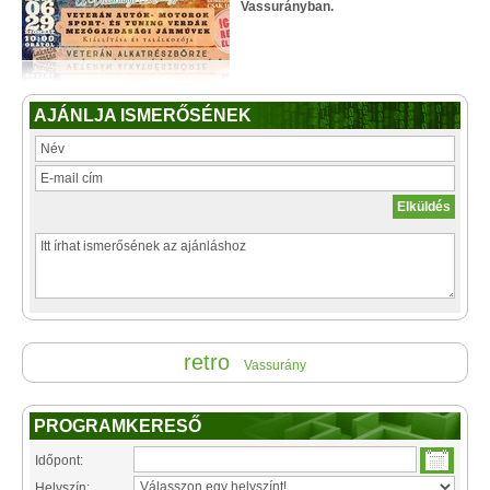
Vassurányban.
AJÁNLJA ISMERŐSÉNEK
retro
Vassurány
PROGRAMKERESŐ
Időpont:
Helyszín: