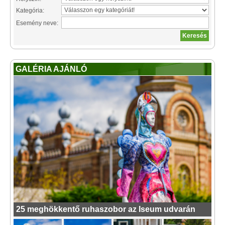
Kategória:
Esemény neve:
GALÉRIA AJÁNLÓ
25 meghökkentő ruhaszobor az Iseum udvarán