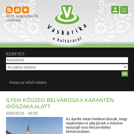
2026. augusztus 06.
csütörtök
KERESÉS
Vissza az előző oldalra
ILYEN KŐSZEG BELVÁROSA A KARANTÉN
IDŐSZAKA ALATT
2020.05.01. - 00:30
Az április elejei fotókon látszik, hogy
napközben is alig jártak a máskor
nyüzsgő vasi ékszerdoboz
belvárosában.