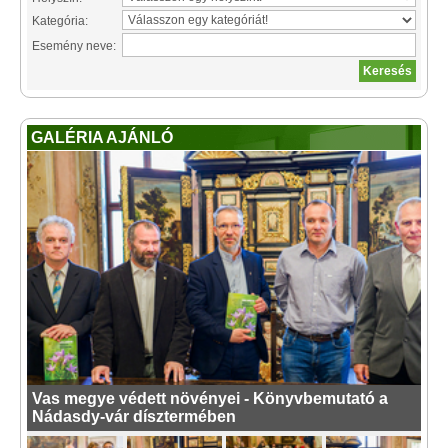
Kategória:
Esemény neve:
GALÉRIA AJÁNLÓ
Vas megye védett növényei - Könyvbemutató a
Nádasdy-vár dísztermében