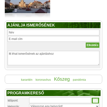
AJÁNLJA ISMERŐSÉNEK
Kőszeg
karantén
koronavírus
pandémia
PROGRAMKERESŐ
Időpont:
Helyszín: