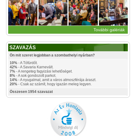
További galériák
SZAVAZÁS
Ön mit szeret legjobban a szombathelyi nyárban?
10%
- A Tófürdőt.
42%
- A Savaria Karnevált.
7%
- A rengeteg fagyizási lehetőséget.
8%
- A sok gondozott parkot.
14%
- A nyugalmat, amit a város atmoszférája áraszt.
20%
- Csak az számít, hogy igazán meleg legyen.
Összesen 1954 szavazat