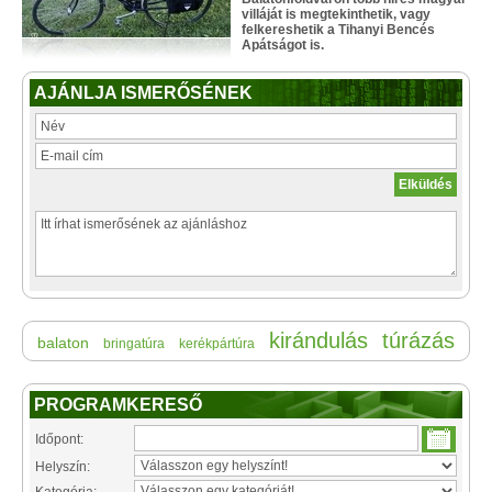
villáját is megtekinthetik, vagy
felkereshetik a Tihanyi Bencés
Apátságot is.
AJÁNLJA ISMERŐSÉNEK
kirándulás
túrázás
balaton
bringatúra
kerékpártúra
PROGRAMKERESŐ
Időpont:
Helyszín: