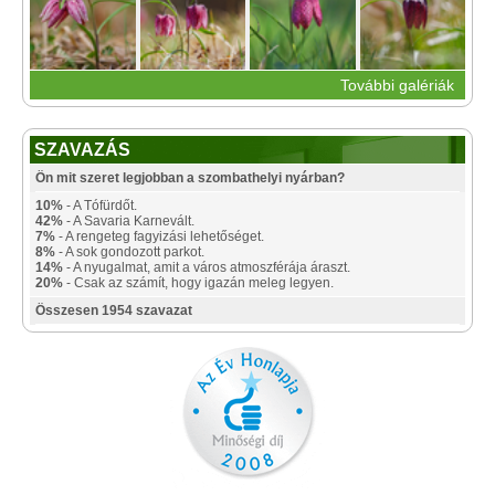
További galériák
SZAVAZÁS
Ön mit szeret legjobban a szombathelyi nyárban?
10%
- A Tófürdőt.
42%
- A Savaria Karnevált.
7%
- A rengeteg fagyizási lehetőséget.
8%
- A sok gondozott parkot.
14%
- A nyugalmat, amit a város atmoszférája áraszt.
20%
- Csak az számít, hogy igazán meleg legyen.
Összesen 1954 szavazat