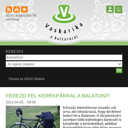
2026. augusztus 08.
szombat
KERESÉS
Vissza az előző oldalra
FEDEZD FEL KERÉKPÁRRAL A BALATONT!
2021.04.05. - 09:00
Kétszáz kilométernyi izzadás vár
arra, aki elhatározza, hogy biciklivel
fedezi fel a Balatont. A fáradozásért
azonban több különleges látnivaló is
kárpótolja a kirándulókat, például
Balatonföldváron több híres magyar