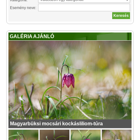
Kategória:
Esemény neve:
GALÉRIA AJÁNLÓ
Magyarbüksi mocsári kockásliliom-túra