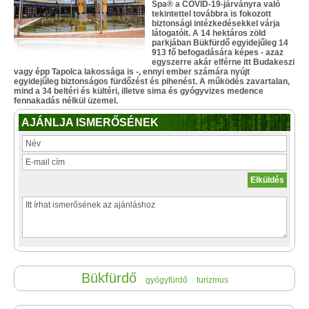
Spa® a COVID-19-járványra való
tekintettel továbbra is fokozott
biztonsági intézkedésekkel várja
látogatóit. A 14 hektáros zöld
parkjában Bükfürdő egyidejűleg 14
913 fő befogadására képes - azaz
egyszerre akár elférne itt Budakeszi
vagy épp Tapolca lakossága is -, ennyi ember számára nyújt
egyidejűleg biztonságos fürdőzést és pihenést. A működés zavartalan,
mind a 34 beltéri és kültéri, illetve sima és gyógyvizes medence
fennakadás nélkül üzemel.
AJÁNLJA ISMERŐSÉNEK
Bükfürdő
gyógyfürdő
turizmus