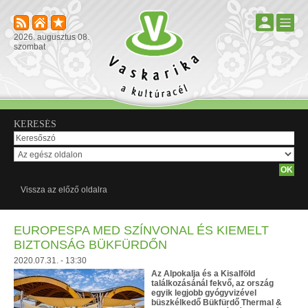
2026. augusztus 08.
szombat
KERESÉS
Vissza az előző oldalra
EUROPESPA MED SZÍNVONAL ÉS KIEMELT
BIZTONSÁG BÜKFÜRDŐN
2020.07.31. - 13:30
Az Alpokalja és a Kisalföld
találkozásánál fekvő, az ország
egyik legjobb gyógyvizével
büszkélkedő Bükfürdő Thermal &