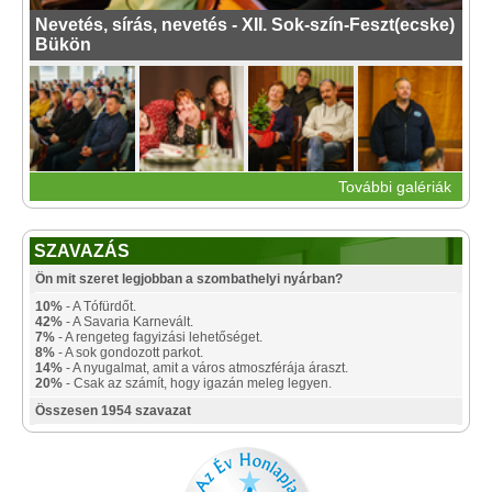
Nevetés, sírás, nevetés - XII. Sok-szín-Feszt(ecske)
Bükön
További galériák
SZAVAZÁS
Ön mit szeret legjobban a szombathelyi nyárban?
10%
- A Tófürdőt.
42%
- A Savaria Karnevált.
7%
- A rengeteg fagyizási lehetőséget.
8%
- A sok gondozott parkot.
14%
- A nyugalmat, amit a város atmoszférája áraszt.
20%
- Csak az számít, hogy igazán meleg legyen.
Összesen 1954 szavazat