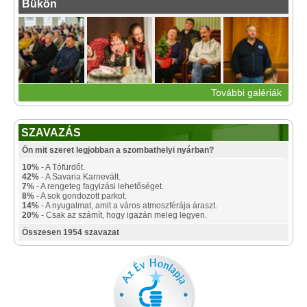
Bükön
További galériák
SZAVAZÁS
Ön mit szeret legjobban a szombathelyi nyárban?
10%
- A Tófürdőt.
42%
- A Savaria Karnevált.
7%
- A rengeteg fagyizási lehetőséget.
8%
- A sok gondozott parkot.
14%
- A nyugalmat, amit a város atmoszférája áraszt.
20%
- Csak az számít, hogy igazán meleg legyen.
Összesen 1954 szavazat