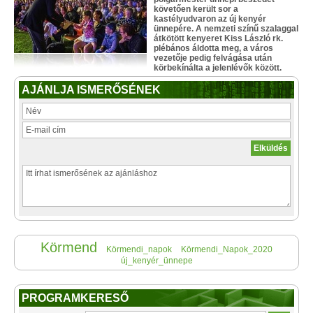
követően került sor a
kastélyudvaron az új kenyér
ünnepére. A nemzeti színű szalaggal
átkötött kenyeret Kiss László rk.
plébános áldotta meg, a város
vezetője pedig felvágása után
körbekínálta a jelenlévők között.
AJÁNLJA ISMERŐSÉNEK
Körmend
Körmendi_napok
Körmendi_Napok_2020
új_kenyér_ünnepe
PROGRAMKERESŐ