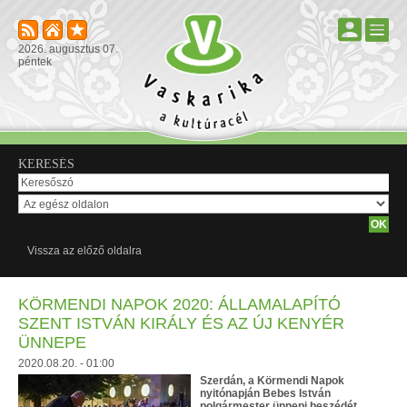
2026. augusztus 07.
péntek
KERESÉS
Vissza az előző oldalra
KÖRMENDI NAPOK 2020: ÁLLAMALAPÍTÓ
SZENT ISTVÁN KIRÁLY ÉS AZ ÚJ KENYÉR
ÜNNEPE
2020.08.20. - 01:00
Szerdán, a Körmendi Napok
nyitónapján Bebes István
polgármester ünnepi beszédét