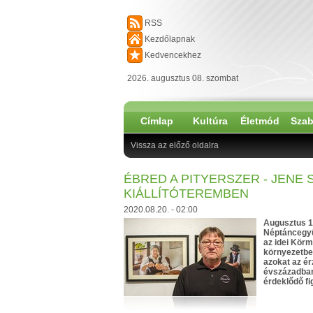
RSS
Kezdőlapnak
Kedvencekhez
2026. augusztus 08. szombat
Címlap
Kultúra
Életmód
Szab
Vissza az előző oldalra
ÉBRED A PITYERSZER - JENE
KIÁLLÍTÓTEREMBEN
2020.08.20. - 02:00
Augusztus 1
Néptáncegyütt
az idei Körm
környezetbe 
azokat az ér
évszázadban
érdeklődő f