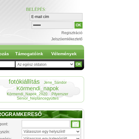
BELÉPÉS
:
Regisztráció
Jelszóemlékeztető
ozás
Támogatóink
Vélemények
fotókiállítás
Jene_Sándor
Körmendi_napok
Körmendi_Napok_2020
Pityerszer
Senior_Néptáncegyüttes
ROGRAMKERESŐ
pont:
yszín: