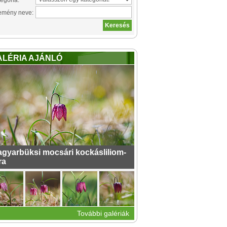
egória:
emény neve:
ALÉRIA AJÁNLÓ
gyarbüksi mocsári kockásliliom-
ra
További galériák