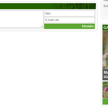
Kat
Es
G
Ma
tú