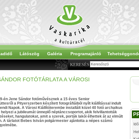
adidő
Látószög
Galéria
Programajánló
Tehetséggond
KERESÉS
 SÁNDOR FOTÓTÁRLATA A VÁROSI
9-én Jene Sándor fotóművésznek a 15 éves Senior
esről a Pityerszerben készített fotográfiáiból nyílt kiállítással indult
endi Napok. A Városi Kiállítóterembe installált közel 40 fotó archaikus
helyezi a jubileumát ünneplő néptánccsoportot, akik felvillantották
P
zéseket, hangulatokat, amit a szerek, porták lakói élhettek át az elmúlt
. A tárlatot Bebes István polgármester ajánlotta a népes számú
Idő
igyelmébe.
Hel