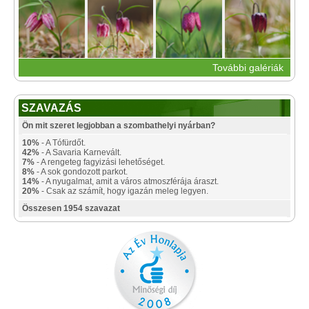
További galériák
SZAVAZÁS
Ön mit szeret legjobban a szombathelyi nyárban?
10%
- A Tófürdőt.
42%
- A Savaria Karnevált.
7%
- A rengeteg fagyizási lehetőséget.
8%
- A sok gondozott parkot.
14%
- A nyugalmat, amit a város atmoszférája áraszt.
20%
- Csak az számít, hogy igazán meleg legyen.
Összesen 1954 szavazat