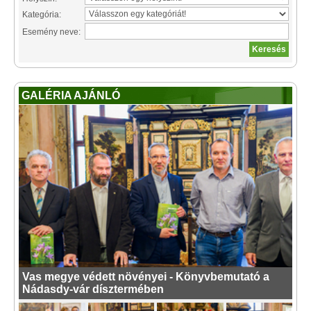
Kategória:
Esemény neve:
GALÉRIA AJÁNLÓ
Vas megye védett növényei - Könyvbemutató a
Nádasdy-vár dísztermében