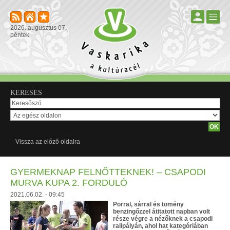
2026. augusztus 07.
péntek
KERESÉS
Vissza az előző oldalra
GYERMEKNAP FELNŐTTEKNEK! – CSAPODI
MURVA KUPA 2. FORDULÓ
2021.06.02. - 09:45
Porral, sárral és tömény
benzingőzzel átitatott napban volt
része végre a nézőknek a csapodi
ralipályán, ahol hat kategóriában