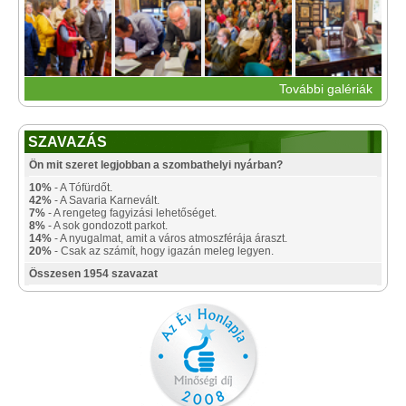
További galériák
SZAVAZÁS
Ön mit szeret legjobban a szombathelyi nyárban?
10%
- A Tófürdőt.
42%
- A Savaria Karnevált.
7%
- A rengeteg fagyizási lehetőséget.
8%
- A sok gondozott parkot.
14%
- A nyugalmat, amit a város atmoszférája áraszt.
20%
- Csak az számít, hogy igazán meleg legyen.
Összesen 1954 szavazat