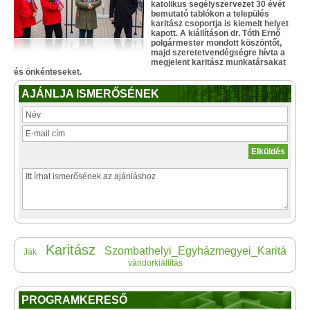
katolikus segélyszervezet 30 évét
bemutató tablókon a település
karitász csoportja is kiemelt helyet
kapott. A kiállításon dr. Tóth Ernő
polgármester mondott köszöntőt,
majd szeretetvendégségre hívta a
megjelent karitász munkatársakat
és önkénteseket.
AJÁNLJA ISMERŐSÉNEK
Karitász
Szombathelyi_Egyházmegyei_Karitá
Ják
vándorkiállítás
PROGRAMKERESŐ