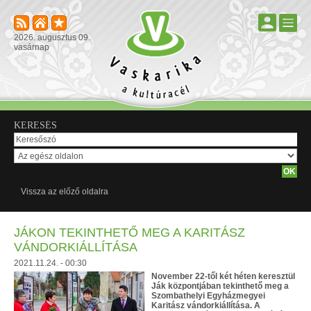
2026. augusztus 09.
vasárnap
KERESÉS
Vissza az előző oldalra
JÁKON TEKINTHETŐ MEG A KARITÁSZ
VÁNDORKIÁLLÍTÁSA
2021.11.24. - 00:30
November 22-től két héten keresztül
Ják központjában tekinthető meg a
Szombathelyi Egyházmegyei
Karitász vándorkiállítása. A