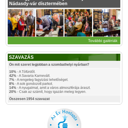
Nádasdy-vár dísztermében
További galériák
SZAVAZÁS
Ön mit szeret legjobban a szombathelyi nyárban?
10%
- A Tófürdőt.
42%
- A Savaria Karnevált.
7%
- A rengeteg fagyizási lehetőséget.
8%
- A sok gondozott parkot.
14%
- A nyugalmat, amit a város atmoszférája áraszt.
20%
- Csak az számít, hogy igazán meleg legyen.
Összesen 1954 szavazat