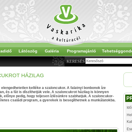
adidő
Látószög
Galéria
Programajánló
Tehetséggond
KERESÉS
CUKROT HÁZILAG
elengedhetetlen kelléke a szaloncukor. A falatnyi bonbonok íze
n, és a fát is díszíthetjük vele. A szaloncukrot házilag is könnyen
ük, előnye pedig, hogy teljesen ízlésünkre szabhatjuk. A szaloncukor-
P
életes családi program, a gyerekek is besegíthetnek a munkálatokba.
Idő
Hel
Kat
Es