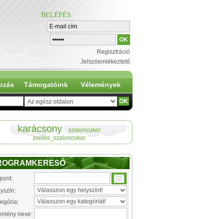
BELÉPÉS
:
Regisztráció
Jelszóemlékeztető
ozás
Támogatóink
Vélemények
karácsony
szaloncukor
zselés_szaloncukor
ROGRAMKERESŐ
pont:
yszín:
egória:
emény neve: