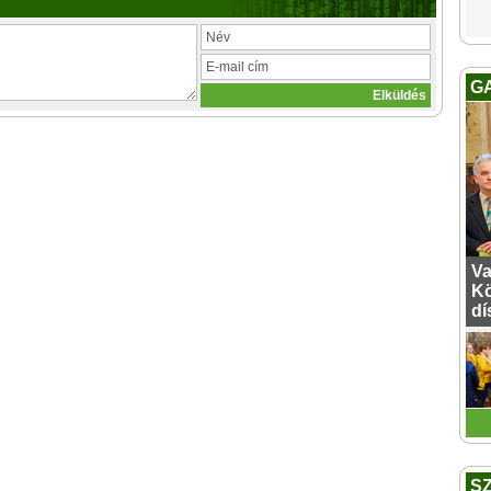
G
Va
Kö
dí
S