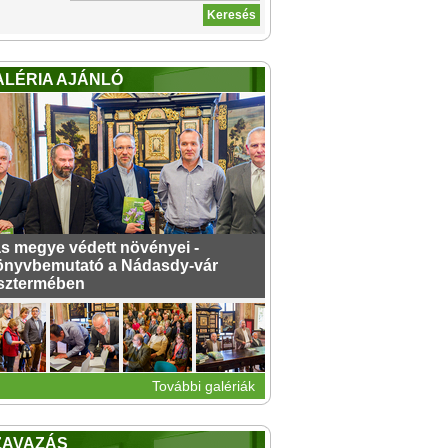
ALÉRIA AJÁNLÓ
s megye védett növényei -
nyvbemutató a Nádasdy-vár
sztermében
További galériák
ZAVAZÁS