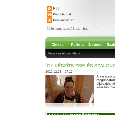
RSS
Kezdőlapnak
Kedvencekhez
2026. augusztus 08. szombat
Címlap
Kultúra
Életmód
Szab
Vissza az előző oldalra
ÍGY KÉSZÍTS ZSELÉS SZALON
2021.12.23. - 07:15
A karácsony 
megunhatatla
elkészíthetj
készítés tök