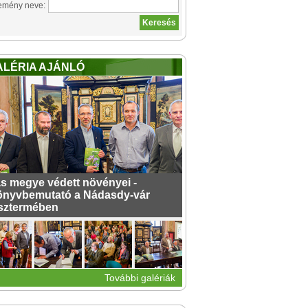
emény neve:
ALÉRIA AJÁNLÓ
s megye védett növényei -
nyvbemutató a Nádasdy-vár
sztermében
További galériák