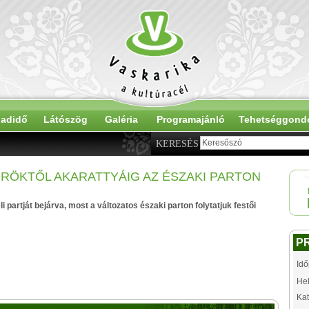
adidő
Látószög
Galéria
Programajánló
Tehetséggond
KERESÉS
RÖKTŐL AKARATTYÁIG AZ ÉSZAKI PARTON
i partját bejárva, most a változatos északi parton folytatjuk festői
P
Idő
Hel
Kat