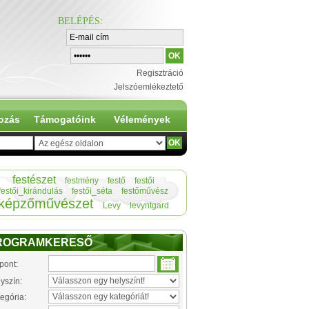
BELÉPÉS
:
Regisztráció
Jelszóemlékeztető
ozás
Támogatóink
Vélemények
festészet
festmény
festő
festői
festői_kirándulás
festői_séta
festőművész
képzőművészet
Levy
levyntgard
ROGRAMKERESŐ
pont:
yszín:
egória: