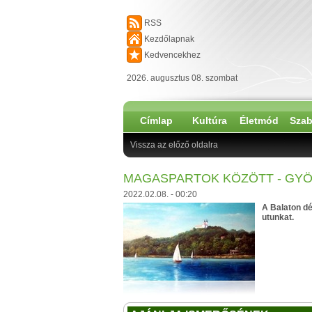
RSS
Kezdőlapnak
Kedvencekhez
2026. augusztus 08. szombat
Címlap
Kultúra
Életmód
Szab
Vissza az előző oldalra
MAGASPARTOK KÖZÖTT - GYÖ
2022.02.08. - 00:20
A Balaton dél
utunkat.