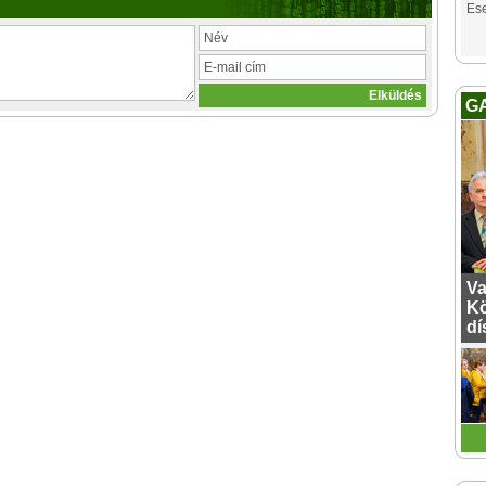
Es
G
Va
Kö
dí