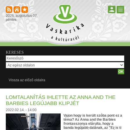
2026. augusztus 07.
péntek
KERESÉS
Vissza az előző oldalra
LOMTALANÍTÁS IHLETTE AZ ANNA AND THE
BARBIES LEGÚJABB KLIPJÉT
2022.02.14. - 14:00
Vajon hogy is került szóba pont ez a
téma? Az Anna and the Barbies
frontasszonya elárulta. hogy a
banda legújabb dalának, az "Ez is ti