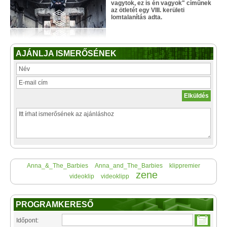
vagytok, ez is én vagyok" címűnek
az ötletét egy VIII. kerületi
lomtalanítás adta.
AJÁNLJA ISMERŐSÉNEK
Anna_&_The_Barbies
Anna_and_The_Barbies
klippremier
zene
videoklip
videoklipp
PROGRAMKERESŐ
Időpont: