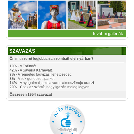
További galériák
SZAVAZÁS
Ön mit szeret legjobban a szombathelyi nyárban?
10%
- A Tófürdőt.
42%
- A Savaria Karnevált.
7%
- A rengeteg fagyizási lehetőséget.
8%
- A sok gondozott parkot.
14%
- A nyugalmat, amit a város atmoszférája áraszt.
20%
- Csak az számít, hogy igazán meleg legyen.
Összesen 1954 szavazat