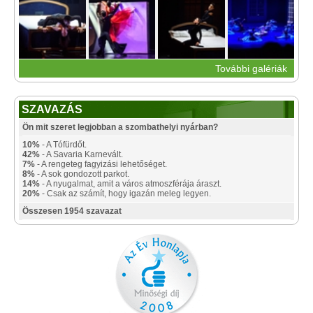
További galériák
SZAVAZÁS
Ön mit szeret legjobban a szombathelyi nyárban?
10%
- A Tófürdőt.
42%
- A Savaria Karnevált.
7%
- A rengeteg fagyizási lehetőséget.
8%
- A sok gondozott parkot.
14%
- A nyugalmat, amit a város atmoszférája áraszt.
20%
- Csak az számít, hogy igazán meleg legyen.
Összesen 1954 szavazat