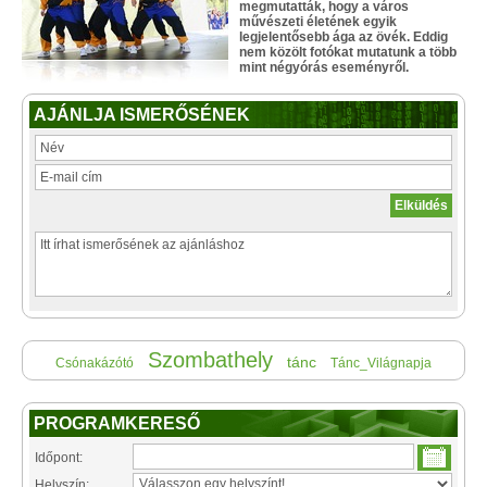
megmutatták, hogy a város
művészeti életének egyik
legjelentősebb ága az övék. Eddig
nem közölt fotókat mutatunk a több
mint négyórás eseményről.
AJÁNLJA ISMERŐSÉNEK
Szombathely
tánc
Csónakázótó
Tánc_Világnapja
PROGRAMKERESŐ
Időpont:
Helyszín: