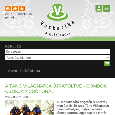
2026. augusztus 07.
péntek
KERESÉS
Vissza az előző oldalra
A TÁNC VILÁGNAPJA ÚJRATÖLTVE - COMBOK
CSÓKJA A CSÓTÓNÁL
2022.05.02. - 00:30
A Csónakázótó szigetén rendezték
meg április 30-án a Tánc Világnapját
Szombathelyen, melyen a helyi
tánccsoportok, egyesületek ismét