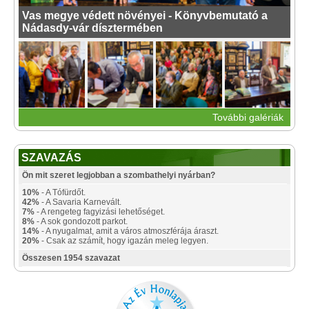
Vas megye védett növényei - Könyvbemutató a
Nádasdy-vár dísztermében
További galériák
SZAVAZÁS
Ön mit szeret legjobban a szombathelyi nyárban?
10%
- A Tófürdőt.
42%
- A Savaria Karnevált.
7%
- A rengeteg fagyizási lehetőséget.
8%
- A sok gondozott parkot.
14%
- A nyugalmat, amit a város atmoszférája áraszt.
20%
- Csak az számít, hogy igazán meleg legyen.
Összesen 1954 szavazat