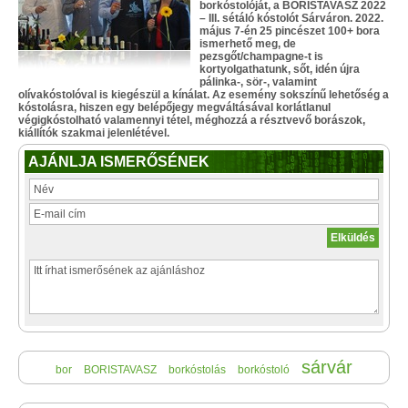
borkóstolóját, a BORISTAVASZ 2022
– III. sétáló kóstolót Sárváron. 2022.
május 7-én 25 pincészet 100+ bora
ismerhető meg, de
pezsgőt/champagne-t is
kortyolgathatunk, sőt, idén újra
pálinka-, sör-, valamint
olívakóstolóval is kiegészül a kínálat. Az esemény sokszínű lehetőség a
kóstolásra, hiszen egy belépőjegy megváltásával korlátlanul
végigkóstolható valamennyi tétel, méghozzá a résztvevő borászok,
kiállítók szakmai jelenlétével.
AJÁNLJA ISMERŐSÉNEK
sárvár
bor
BORISTAVASZ
borkóstolás
borkóstoló