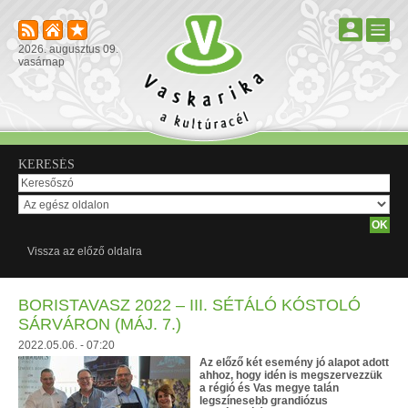
2026. augusztus 09.
vasárnap
KERESÉS
Vissza az előző oldalra
BORISTAVASZ 2022 – III. SÉTÁLÓ KÓSTOLÓ
SÁRVÁRON (MÁJ. 7.)
2022.05.06. - 07:20
Az előző két esemény jó alapot adott
ahhoz, hogy idén is megszervezzük
a régió és Vas megye talán
legszínesebb grandiózus