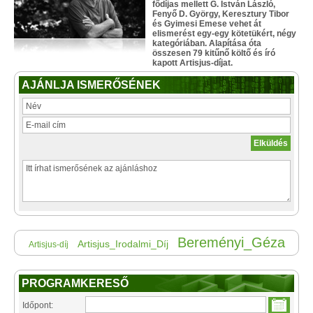
fődíjas mellett G. István László,
Fenyő D. György, Keresztury Tibor
és Gyimesi Emese vehet át
elismerést egy-egy kötetükért, négy
kategóriában. Alapítása óta
összesen 79 kitűnő költő és író
kapott Artisjus-díjat.
AJÁNLJA ISMERŐSÉNEK
Bereményi_Géza
Artisjus_Irodalmi_Díj
Artisjus-díj
PROGRAMKERESŐ
Időpont: