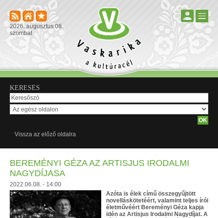
2026. augusztus 08.
szombat
KERESÉS
Vissza az előző oldalra
BEREMÉNYI GÉZA AZ ARTISJUS IRODALMI
NAGYDÍJASA
2022.06.08. - 14:00
Azóta is élek című összegyűjtött
novelláskötetéért, valamint teljes írói
életművéért Bereményi Géza kapja
idén az Artisjus Irodalmi Nagydíjat. A