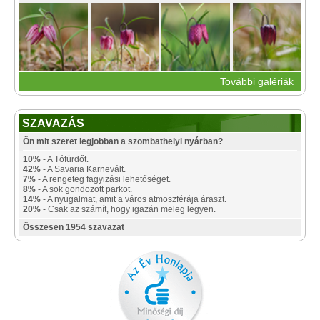
További galériák
SZAVAZÁS
Ön mit szeret legjobban a szombathelyi nyárban?
10%
- A Tófürdőt.
42%
- A Savaria Karnevált.
7%
- A rengeteg fagyizási lehetőséget.
8%
- A sok gondozott parkot.
14%
- A nyugalmat, amit a város atmoszférája áraszt.
20%
- Csak az számít, hogy igazán meleg legyen.
Összesen 1954 szavazat