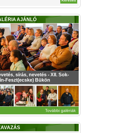
ALÉRIA AJÁNLÓ
vetés, sírás, nevetés - XII. Sok-
ín-Feszt(ecske) Bükön
További galériák
ZAVAZÁS