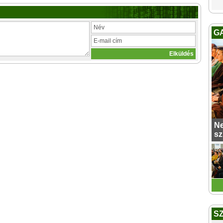
G
Ne
sz
S