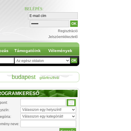
BELÉPÉS
:
Regisztráció
Jelszóemlékeztető
ozás
Támogatóink
Vélemények
budapest
gitárfesztivál
ROGRAMKERESŐ
pont:
yszín:
egória:
emény neve: