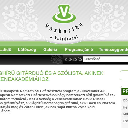
adidő
Látószög
Galéria
Programajánló
Tehetséggond
KERESÉS
HÍRŰ GITÁRDUÓ ÉS A SZÓLISTA, AKINEK
 ZENEAKADÉMIÁHOZ
P
ei Budapesti Nemzetközi Gitárfesztivál programja - November 4-6.
apesti Nemzetközi Gitárfesztiválon négy nemzetközi hírű gitárművész -
 három formáció - lesz a vendég a Zeneakadémián: David Russel
Idő
 gitárművész, a világhírű Montenegrin gitárduó, akik Bach és Piazzola
ltatják meg és Zoran Dukic, akinek saját kulcsa volt a kölni
Hel
iához!
Kat
Es