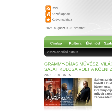
RSS
Kezdőlapnak
Kedvencekhez
2026. augusztus 08. szombat
Címlap
Kultúra
Életmód
Szab
Vissza az előző oldalra
GRAMMY-DÍJAS MŰVÉSZ, VILÁG
SAJÁT KULCSA VOLT A KÖLNI
2022.10.18. - 07:15
Színes az id
között a Bud
három este,
Grammy-díjas
műveit szóla
zeneakadém