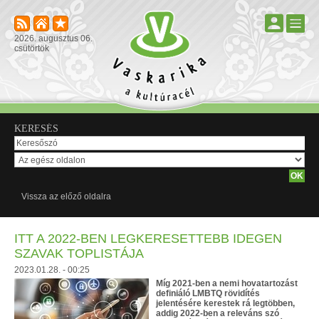
2026. augusztus 06.
csütörtök
KERESÉS
Vissza az előző oldalra
ITT A 2022-BEN LEGKERESETTEBB IDEGEN
SZAVAK TOPLISTÁJA
2023.01.28. - 00:25
Míg 2021-ben a nemi hovatartozást
definiáló LMBTQ rövidítés
jelentésére kerestek rá legtöbben,
addig 2022-ben a releváns szó