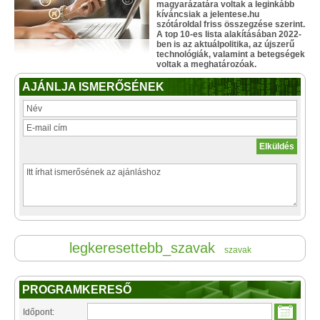
magyarázatára voltak a leginkább
kíváncsiak a jelentese.hu
szótároldal friss összegzése szerint.
A top 10-es lista alakításában 2022-
ben is az aktuálpolitika, az újszerű
technológiák, valamint a betegségek
voltak a meghatározóak.
AJÁNLJA ISMERŐSÉNEK
legkeresettebb_szavak
szavak
PROGRAMKERESŐ
Időpont: