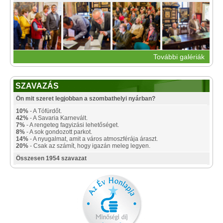
További galériák
SZAVAZÁS
Ön mit szeret legjobban a szombathelyi nyárban?
10%
- A Tófürdőt.
42%
- A Savaria Karnevált.
7%
- A rengeteg fagyizási lehetőséget.
8%
- A sok gondozott parkot.
14%
- A nyugalmat, amit a város atmoszférája áraszt.
20%
- Csak az számít, hogy igazán meleg legyen.
Összesen 1954 szavazat