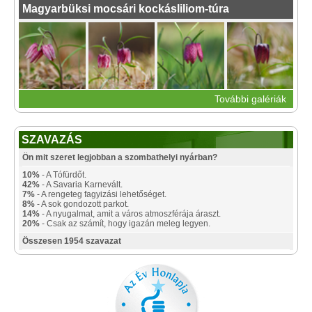
Magyarbüksi mocsári kockásliliom-túra
További galériák
SZAVAZÁS
Ön mit szeret legjobban a szombathelyi nyárban?
10%
- A Tófürdőt.
42%
- A Savaria Karnevált.
7%
- A rengeteg fagyizási lehetőséget.
8%
- A sok gondozott parkot.
14%
- A nyugalmat, amit a város atmoszférája áraszt.
20%
- Csak az számít, hogy igazán meleg legyen.
Összesen 1954 szavazat