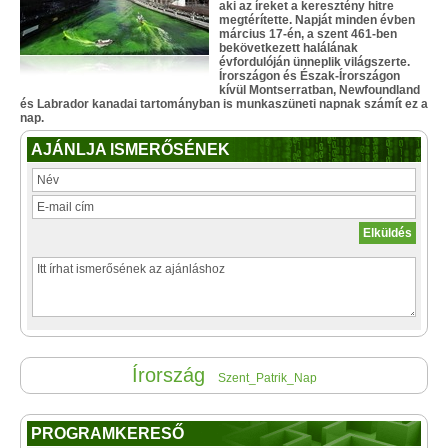
aki az íreket a keresztény hitre
megtérítette. Napját minden évben
március 17-én, a szent 461-ben
bekövetkezett halálának
évfordulóján ünneplik világszerte.
Írországon és Észak-Írországon
kívül Montserratban, Newfoundland
és Labrador kanadai tartományban is munkaszüneti napnak számít ez a
nap.
AJÁNLJA ISMERŐSÉNEK
Írország
Szent_Patrik_Nap
PROGRAMKERESŐ