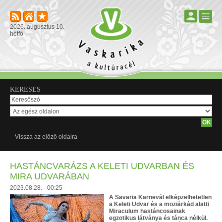
2026. augusztus 10.
hétfő
KERESÉS
Vissza az előző oldalra
HASTÁNCVARÁZS A KELETI UDVARBAN ÉS
MIRA UDVARÁBAN
2023.08.28. - 00:25
A Savaria Karnevál elképzelhetetlen
a Keleti Udvar és a moziárkád alatti
Miraculum hastáncosainak
egzotikus látványa és tánca nélkül.