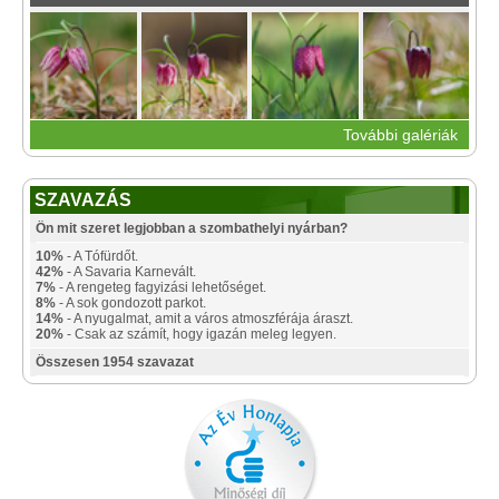
További galériák
SZAVAZÁS
Ön mit szeret legjobban a szombathelyi nyárban?
10%
- A Tófürdőt.
42%
- A Savaria Karnevált.
7%
- A rengeteg fagyizási lehetőséget.
8%
- A sok gondozott parkot.
14%
- A nyugalmat, amit a város atmoszférája áraszt.
20%
- Csak az számít, hogy igazán meleg legyen.
Összesen 1954 szavazat