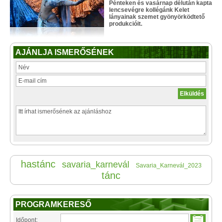
Pénteken és vasárnap délután kapta
lencsevégre kollégánk Kelet
lányainak szemet gyönyörködtető
produkcióit.
AJÁNLJA ISMERŐSÉNEK
hastánc
savaria_karnevál
Savaria_Karnevál_2023
tánc
PROGRAMKERESŐ
Időpont: