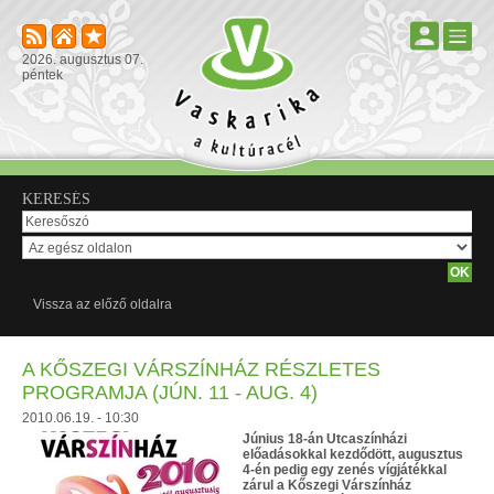
2026. augusztus 07.
péntek
KERESÉS
Vissza az előző oldalra
A KŐSZEGI VÁRSZÍNHÁZ RÉSZLETES
PROGRAMJA (JÚN. 11 - AUG. 4)
2010.06.19. - 10:30
Június 18-án Utcaszínházi
előadásokkal kezdődött, augusztus
4-én pedig egy zenés vígjátékkal
zárul a Kőszegi Várszínház