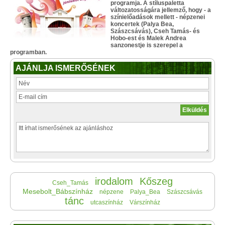
programja. A stíluspaletta
változatosságára jellemző, hogy - a
színielőadások mellett - népzenei
koncertek (Palya Bea,
Szászcsávás), Cseh Tamás- és
Hobo-est és Malek Andrea
sanzonestje is szerepel a
programban.
AJÁNLJA ISMERŐSÉNEK
irodalom
Kőszeg
Cseh_Tamás
Mesebolt_Bábszínház
népzene
Palya_Bea
Szászcsávás
tánc
utcaszínház
Várszínház