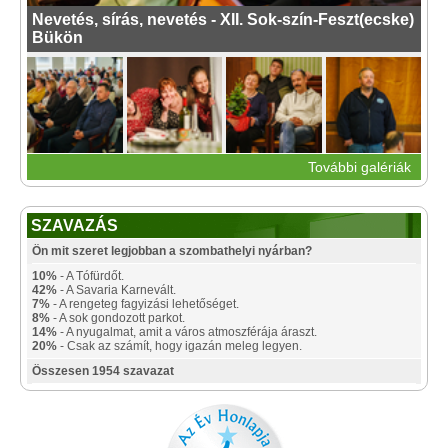
Nevetés, sírás, nevetés - XII. Sok-szín-Feszt(ecske)
Bükön
További galériák
SZAVAZÁS
Ön mit szeret legjobban a szombathelyi nyárban?
10%
- A Tófürdőt.
42%
- A Savaria Karnevált.
7%
- A rengeteg fagyizási lehetőséget.
8%
- A sok gondozott parkot.
14%
- A nyugalmat, amit a város atmoszférája áraszt.
20%
- Csak az számít, hogy igazán meleg legyen.
Összesen 1954 szavazat