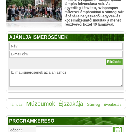
lámpás felvonulása volt. Az
egyedileg készített, színpompás
művészi lámpásokkal a sümegi vár
lábánál elhelyezkedő Fegyver- és
kocsimúzeumtól indultak a menet
résztvevői közel 40 lámpával.
AJÁNLJA ISMERŐSÉNEK
Múzeumok_Éjszakája
Sümeg
lámpás
üvegfestés
PROGRAMKERESŐ
Időpont: