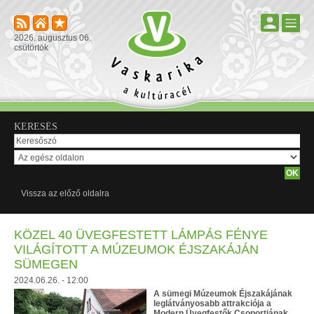
2026. augusztus 06.
csütörtök
KERESÉS
Vissza az előző oldalra
KÖZEL 40 ÜVEGFESTETT LÁMPÁS FÉNYE
VILÁGÍTOTT A MÚZEUMOK ÉJSZAKÁJÁN
SÜMEGEN
2024.06.26. - 12:00
A sümegi Múzeumok Éjszakájának
leglátványosabb attrakciója a
Modern Üvegfestők Csoportjának