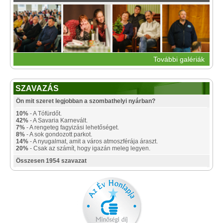
További galériák
SZAVAZÁS
Ön mit szeret legjobban a szombathelyi nyárban?
10%
- A Tófürdőt.
42%
- A Savaria Karnevált.
7%
- A rengeteg fagyizási lehetőséget.
8%
- A sok gondozott parkot.
14%
- A nyugalmat, amit a város atmoszférája áraszt.
20%
- Csak az számít, hogy igazán meleg legyen.
Összesen 1954 szavazat