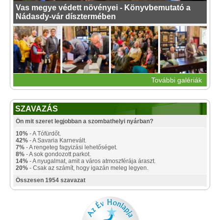
Vas megye védett növényei - Könyvbemutató a
Nádasdy-vár dísztermében
További galériák
SZAVAZÁS
Ön mit szeret legjobban a szombathelyi nyárban?
10%
- A Tófürdőt.
42%
- A Savaria Karnevált.
7%
- A rengeteg fagyizási lehetőséget.
8%
- A sok gondozott parkot.
14%
- A nyugalmat, amit a város atmoszférája áraszt.
20%
- Csak az számít, hogy igazán meleg legyen.
Összesen 1954 szavazat