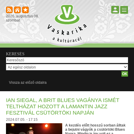
2026. augusztus 08.
szombat
KERESÉS
Vissza az előző oldalra
IAN SIEGAL, A BRIT BLUES VAGÁNYA ISMÉT
TELTHÁZAT HOZOTT A LAMANTIN JAZZ
FESZTIVÁL CSÜTÖRTÖKI NAPJÁN
2024.07.05. - 17:15
A kezdés előtt hosszú sorban álltak
a bejutni vágyók a csütörtöki Blues
Napra. Mindig is így volt ez a