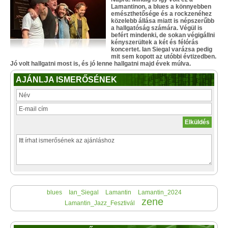
Lamantinon, a blues a könnyebben
emészthetősége és a rockzenéhez
közelebb állása miatt is népszerűbb
a hallgatóság számára. Végül is
befért mindenki, de sokan végigállni
kényszerültek a két és félórás
koncertet. Ian Siegal varázsa pedig
mit sem kopott az utóbbi évtizedben.
Jó volt hallgatni most is, és jó lenne hallgatni majd évek múlva.
AJÁNLJA ISMERŐSÉNEK
blues
Ian_Siegal
Lamantin
Lamantin_2024
zene
Lamantin_Jazz_Fesztivál