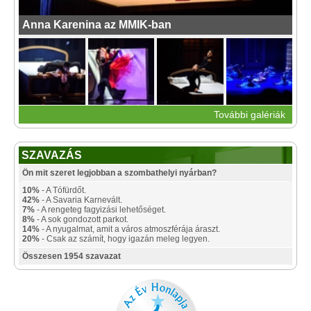
Anna Karenina az MMIK-ban
További galériák
SZAVAZÁS
Ön mit szeret legjobban a szombathelyi nyárban?
10%
- A Tófürdőt.
42%
- A Savaria Karnevált.
7%
- A rengeteg fagyizási lehetőséget.
8%
- A sok gondozott parkot.
14%
- A nyugalmat, amit a város atmoszférája áraszt.
20%
- Csak az számít, hogy igazán meleg legyen.
Összesen 1954 szavazat