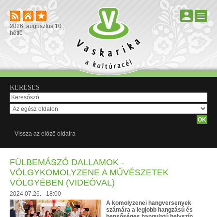
2026. augusztus 10.
hétfő
KERESÉS
Vissza az előző oldalra
FÜLBEMÁSZÓ DALLAMOK -
VÖLGYKOMOLYZENE A MŰVÉSZETEK
VÖLGYÉBEN (VIDEÓVAL)
2024.07.26. - 18:00
A komolyzenei hangversenyek
számára a legjobb hangzású és
bensőséges hangulatú helyszín