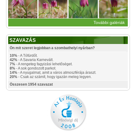
További galériák
SZAVAZÁS
Ön mit szeret legjobban a szombathelyi nyárban?
10%
- A Tófürdőt.
42%
- A Savaria Karnevált.
7%
- A rengeteg fagyizási lehetőséget.
8%
- A sok gondozott parkot.
14%
- A nyugalmat, amit a város atmoszférája áraszt.
20%
- Csak az számít, hogy igazán meleg legyen.
Összesen 1954 szavazat