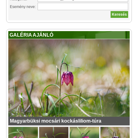
Esemény neve:
GALÉRIA AJÁNLÓ
Magyarbüksi mocsári kockásliliom-túra