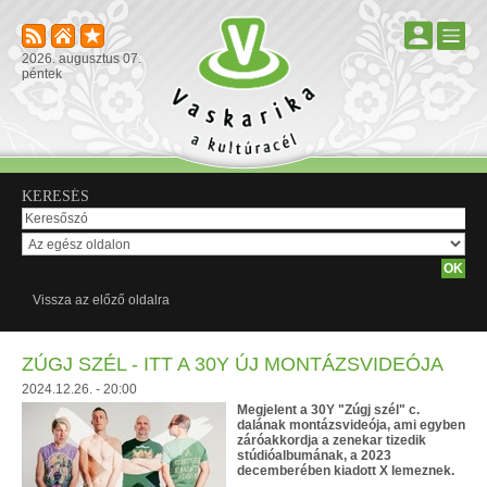
2026. augusztus 07.
péntek
KERESÉS
Vissza az előző oldalra
ZÚGJ SZÉL - ITT A 30Y ÚJ MONTÁZSVIDEÓJA
2024.12.26. - 20:00
Megjelent a 30Y "Zúgj szél" c.
dalának montázsvideója, ami egyben
záróakkordja a zenekar tizedik
stúdióalbumának, a 2023
decemberében kiadott X lemeznek.