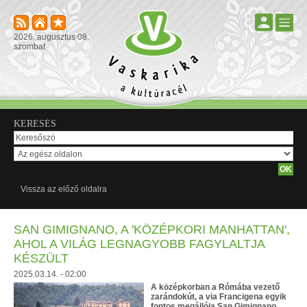
2026. augusztus 08.
szombat
KERESÉS
Vissza az előző oldalra
SAN GIMIGNANO, A 'KÖZÉPKORI MANHATTAN',
AHOL A VILÁG LEGNAGYOBB FAGYLALTJA
KÉSZÜLT
2025.03.14. - 02:00
A középkorban a Rómába vezető
zarándokút, a via Francigena egyik
fontos megállója San Gimignano