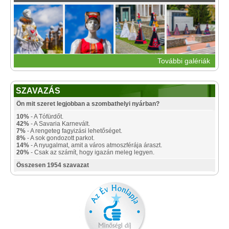
További galériák
SZAVAZÁS
Ön mit szeret legjobban a szombathelyi nyárban?
10%
- A Tófürdőt.
42%
- A Savaria Karnevált.
7%
- A rengeteg fagyizási lehetőséget.
8%
- A sok gondozott parkot.
14%
- A nyugalmat, amit a város atmoszférája áraszt.
20%
- Csak az számít, hogy igazán meleg legyen.
Összesen 1954 szavazat