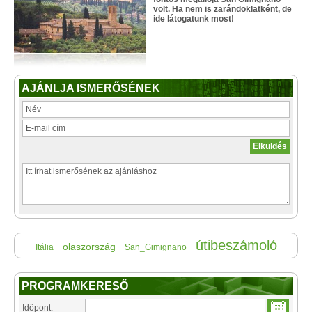
volt. Ha nem is zarándoklatként, de
ide látogatunk most!
AJÁNLJA ISMERŐSÉNEK
útibeszámoló
olaszország
Itália
San_Gimignano
PROGRAMKERESŐ
Időpont: