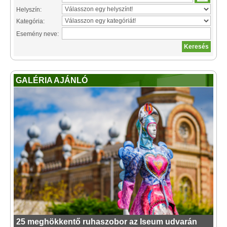
Helyszín:
Kategória:
Esemény neve:
GALÉRIA AJÁNLÓ
25 meghökkentő ruhaszobor az Iseum udvarán