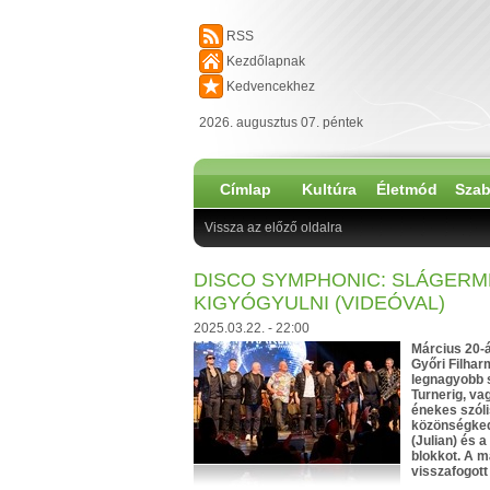
RSS
Kezdőlapnak
Kedvencekhez
2026. augusztus 07. péntek
Címlap
Kultúra
Életmód
Szab
Vissza az előző oldalra
DISCO SYMPHONIC: SLÁGERM
KIGYÓGYULNI (VIDEÓVAL)
2025.03.22. - 22:00
Március 20-
Győri Filha
legnagyobb s
Turnerig, va
énekes szóli
közönségked
(Julian) és 
blokkot. A m
visszafogott