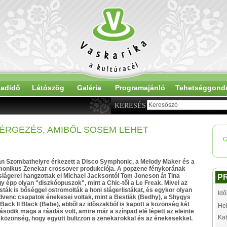
adidő
Látószög
Galéria
Programajánló
Tehetséggond
KERESÉS
ÉRGEZÉS, AMIBŐL SOSEM LEHET
G
án Szombathelyre érkezett a Disco Symphonic, a Melody Maker és a
rmonikus Zenekar crossover produkciója. A popzene fénykorának
lágerei hangzottak el Michael Jacksontól Tom Joneson át Tina
P
gy épp olyan "diszkóopuszok", mint a Chic-től a Le Freak. Mivel az
sták is bőséggel ostromolták a honi slágerlistákat, és egykor olyan
Idő
venc csapatok énekesei voltak, mint a Bestiák (Bedhy), a Shygys
a Back II Black (Bebe), ebből az időszakból is kapott a közönség két
Hel
ásodik maga a ráadás volt, amire már a színpad elé lépett az eleinte
Kat
 közönség, hogy együtt bulizzon a zenekarokkal és az énekesekkel.