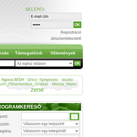
BELÉPÉS
:
Regisztráció
Jelszóemlékeztető
ozás
Támogatóink
Vélemények
Agora-MSH
Disco_Symphonic
diszkó
yőri_Filharmonikus_Zenekar
Melody_Maker
zene
ROGRAMKERESŐ
pont:
yszín:
egória: