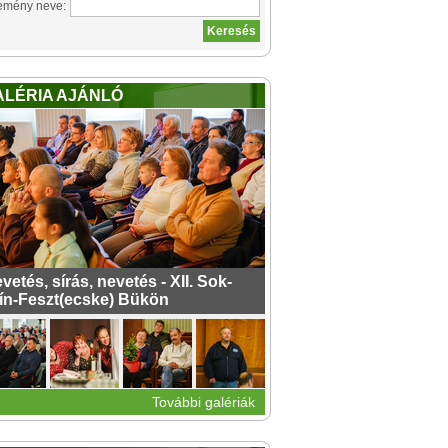
emény neve:
ALÉRIA AJÁNLÓ
vetés, sírás, nevetés - XII. Sok-
ín-Feszt(ecske) Bükön
További galériák