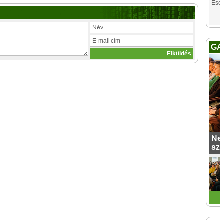
Es
G
Ne
sz