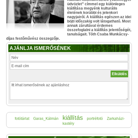
üdvözlet” címmel egy különleges
kiállítása megyénk kulturális
életének korábbi és jelenkori
nagyjairól. A kiállítás egészen az idei
böjti időszakig volt látogatható. Most
annak zárultával érdemes
összefoglalni a kiállítás jelentőségét,
tanulságait. Tóth Csaba Munkácsy-
díjas festőművész összegzője.
AJÁNLJA ISMERŐSÉNEK
kiállítás
fotótárlat
Garas_Kálmán
portréfotó
Zarkaházi-
kastély