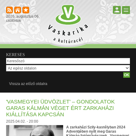
2026. augusztus 06.
csütörtök
KERESÉS
Vissza az előző oldalra
'VASMEGYEI ÜDVÖZLET' – GONDOLATOK
GARAS KÁLMÁN VÉGET ÉRT ZARKAHÁZI
KIÁLLÍTÁSA KAPCSÁN
2025.04.02. - 20:00
A zarkaházi Szily-kastélyban 2024
Adventjében nyílt meg Garas
Kálmán fotóművésznek „Vasmegyei