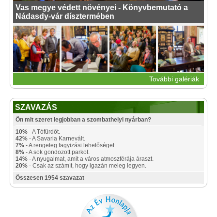
Vas megye védett növényei - Könyvbemutató a
Nádasdy-vár dísztermében
További galériák
SZAVAZÁS
Ön mit szeret legjobban a szombathelyi nyárban?
10%
- A Tófürdőt.
42%
- A Savaria Karnevált.
7%
- A rengeteg fagyizási lehetőséget.
8%
- A sok gondozott parkot.
14%
- A nyugalmat, amit a város atmoszférája áraszt.
20%
- Csak az számít, hogy igazán meleg legyen.
Összesen 1954 szavazat