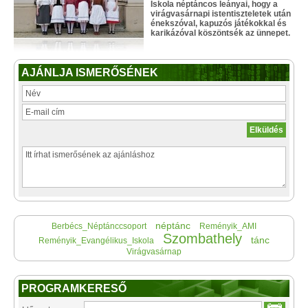
Iskola néptáncos leányai, hogy a
virágvasárnapi istentiszteletek után
énekszóval, kapuzós játékokkal és
karikázóval köszöntsék az ünnepet.
AJÁNLJA ISMERŐSÉNEK
néptánc
Berbécs_Néptánccsoport
Reményik_AMI
Szombathely
tánc
Reményik_Evangélikus_Iskola
Virágvasárnap
PROGRAMKERESŐ