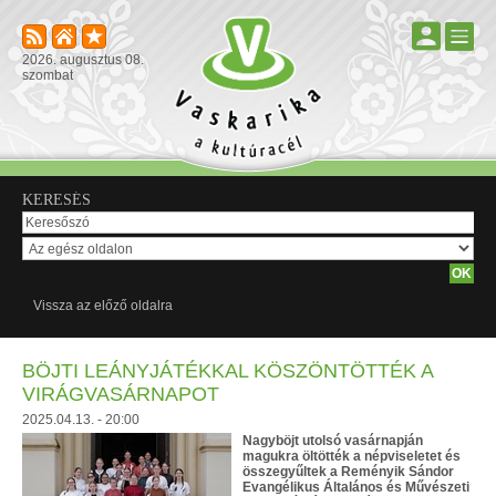
2026. augusztus 08.
szombat
KERESÉS
Vissza az előző oldalra
BÖJTI LEÁNYJÁTÉKKAL KÖSZÖNTÖTTÉK A
VIRÁGVASÁRNAPOT
2025.04.13. - 20:00
Nagyböjt utolsó vasárnapján
magukra öltötték a népviseletet és
összegyűltek a Reményik Sándor
Evangélikus Általános és Művészeti