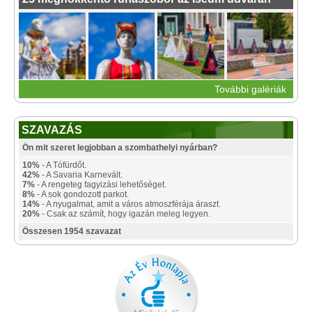
További galériák
SZAVAZÁS
Ön mit szeret legjobban a szombathelyi nyárban?
10%
- A Tófürdőt.
42%
- A Savaria Karnevált.
7%
- A rengeteg fagyizási lehetőséget.
8%
- A sok gondozott parkot.
14%
- A nyugalmat, amit a város atmoszférája áraszt.
20%
- Csak az számít, hogy igazán meleg legyen.
Összesen 1954 szavazat