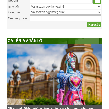
Időpont:
Helyszín:
Kategória:
Esemény neve:
GALÉRIA AJÁNLÓ
25 meghökkentő ruhaszobor az Iseum udvarán