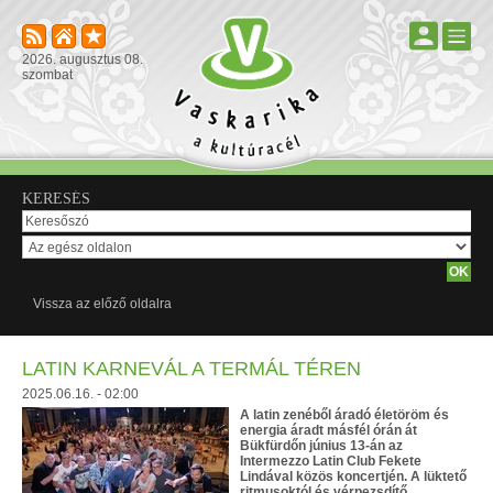
2026. augusztus 08.
szombat
KERESÉS
Vissza az előző oldalra
LATIN KARNEVÁL A TERMÁL TÉREN
2025.06.16. - 02:00
A latin zenéből áradó életöröm és
energia áradt másfél órán át
Bükfürdőn június 13-án az
Intermezzo Latin Club Fekete
Lindával közös koncertjén. A lüktető
ritmusoktól és vérpezsdítő