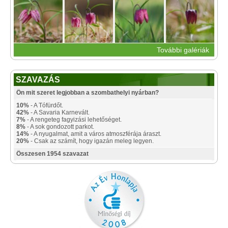
További galériák
SZAVAZÁS
Ön mit szeret legjobban a szombathelyi nyárban?
10%
- A Tófürdőt.
42%
- A Savaria Karnevált.
7%
- A rengeteg fagyizási lehetőséget.
8%
- A sok gondozott parkot.
14%
- A nyugalmat, amit a város atmoszférája áraszt.
20%
- Csak az számít, hogy igazán meleg legyen.
Összesen 1954 szavazat