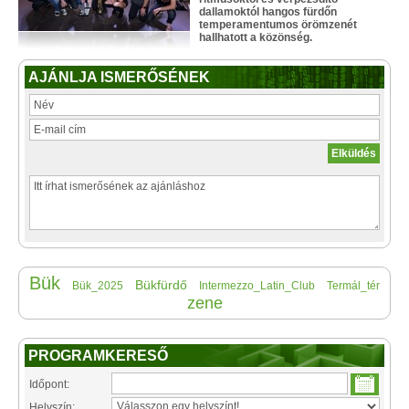
dallamoktól hangos fürdőn
temperamentumos örömzenét
hallhatott a közönség.
AJÁNLJA ISMERŐSÉNEK
Bük
Bükfürdő
Bük_2025
Intermezzo_Latin_Club
Termál_tér
zene
PROGRAMKERESŐ
Időpont:
Helyszín: