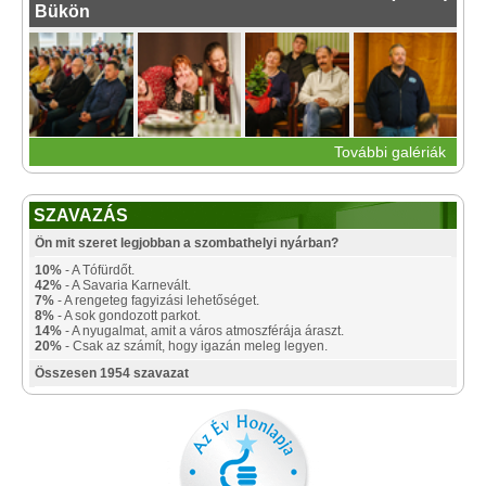
Bükön
További galériák
SZAVAZÁS
Ön mit szeret legjobban a szombathelyi nyárban?
10%
- A Tófürdőt.
42%
- A Savaria Karnevált.
7%
- A rengeteg fagyizási lehetőséget.
8%
- A sok gondozott parkot.
14%
- A nyugalmat, amit a város atmoszférája áraszt.
20%
- Csak az számít, hogy igazán meleg legyen.
Összesen 1954 szavazat