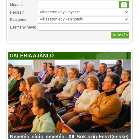
Időpont:
Helyszín:
Kategória:
Esemény neve:
GALÉRIA AJÁNLÓ
Nevetés, sírás, nevetés - XII. Sok-szín-Feszt(ecske)