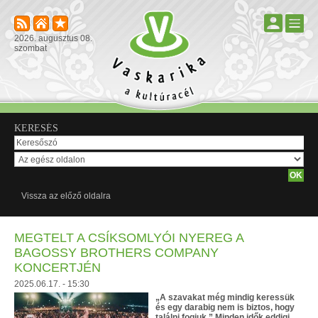
2026. augusztus 08.
szombat
KERESÉS
Vissza az előző oldalra
MEGTELT A CSÍKSOMLYÓI NYEREG A
BAGOSSY BROTHERS COMPANY
KONCERTJÉN
2025.06.17. - 15:30
„A szavakat még mindig keressük
és egy darabig nem is biztos, hogy
találni fogjuk.” Minden idők eddigi