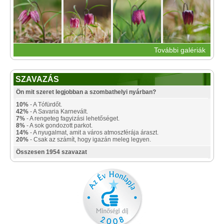
További galériák
SZAVAZÁS
Ön mit szeret legjobban a szombathelyi nyárban?
10%
- A Tófürdőt.
42%
- A Savaria Karnevált.
7%
- A rengeteg fagyizási lehetőséget.
8%
- A sok gondozott parkot.
14%
- A nyugalmat, amit a város atmoszférája áraszt.
20%
- Csak az számít, hogy igazán meleg legyen.
Összesen 1954 szavazat