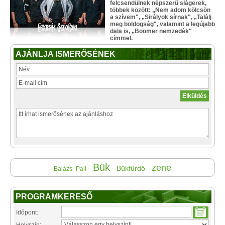
felcsendülnek népszerű slágerek,
többek között: „Nem adom kölcsön
a szívem", „Sirályok sírnak", „Találj
meg boldogság", valamint a legújabb
dala is, „Boomer nemzedék"
címmel.
AJÁNLJA ISMERŐSÉNEK
Bük
zene
Bükfürdő
Balázs_Pali
PROGRAMKERESŐ
Időpont: