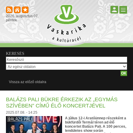
2026. augusztus 07.
péntek
KERESÉS
Vissza az előző oldalra
BALÁZS PALI BÜKRE ÉRKEZIK AZ „EGYMÁS
SZÍVÉBEN” CÍMŰ ÉLŐ KONCERTJÉVEL
2025.07.08. - 14:25
A július 12-i Aratóünnep részeként a
bükfürdői Termál téren ad élő
koncertet Balázs Pali. A 100 perces,
lendületes show során