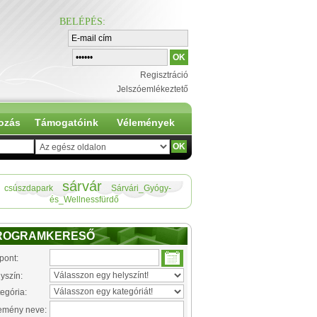
BELÉPÉS
:
Regisztráció
Jelszóemlékeztető
ozás
Támogatóink
Vélemények
sárvár
csúszdapark
Sárvári_Gyógy-
és_Wellnessfürdő
ROGRAMKERESŐ
pont:
yszín:
egória:
emény neve: