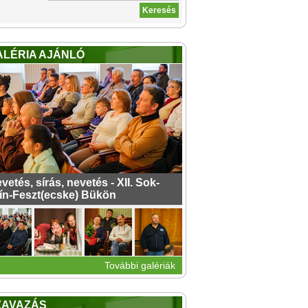
ALÉRIA AJÁNLÓ
vetés, sírás, nevetés - XII. Sok-
ín-Feszt(ecske) Bükön
További galériák
ZAVAZÁS