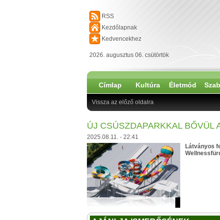
RSS
Kezdőlapnak
Kedvencekhez
2026. augusztus 06. csütörtök
Címlap
Kultúra
Életmód
Szab
Vissza az előző oldalra
ÚJ CSÚSZDAPARKKAL BŐVÜL 
2025.08.11. - 22:41
Látványos fe
Wellnessfürd