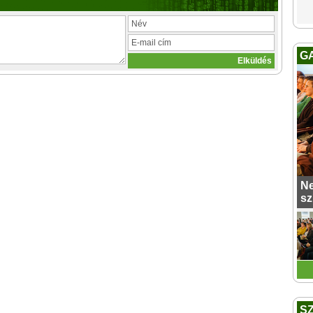
G
Ne
sz
S