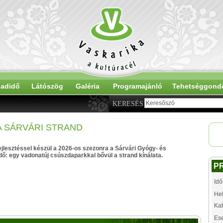
adidő
Látószög
Galéria
Programajánló
Tehetséggond
KERESÉS
A SÁRVÁRI STRAND
jlesztéssel készül a 2026-os szezonra a Sárvári Gyógy- és
ő: egy vadonatúj csúszdaparkkal bővül a strand kínálata.
P
Idő
Hel
Kat
Es