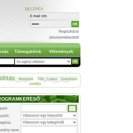
BELÉPÉS
:
Regisztráció
Jelszóemlékeztető
ozás
Támogatóink
Vélemények
állítás
Miatyánk
Tóth_Csaba
Zarkaházi-
kastély
ROGRAMKERESŐ
pont:
yszín:
egória:
emény neve: