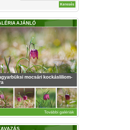
ALÉRIA AJÁNLÓ
gyarbüksi mocsári kockásliliom-
ra
További galériák
ZAVAZÁS