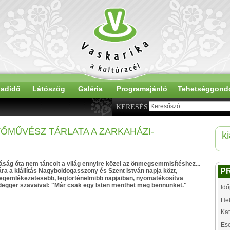
adidő
Látószög
Galéria
Programajánló
Tehetséggond
KERESÉS
TŐMŰVÉSZ TÁRLATA A ZARKAHÁZI-
ki
áság óta nem táncolt a világ ennyire közel az önmegsemmisítéshez...
P
ára a kiállítás Nagyboldogasszony és Szent István napja közt,
egemlékezetesebb, legtörténelmibb napjaiban, nyomatékosítva
degger szavaival: "Már csak egy Isten menthet meg bennünket."
Idő
Hel
Kat
Es