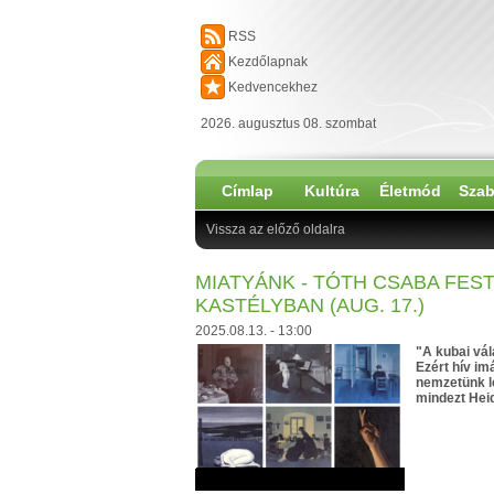
RSS
Kezdőlapnak
Kedvencekhez
2026. augusztus 08. szombat
Címlap
Kultúra
Életmód
Szab
Vissza az előző oldalra
MIATYÁNK - TÓTH CSABA FES
KASTÉLYBAN (AUG. 17.)
2025.08.13. - 13:00
"A kubai vál
Ezért hív im
nemzetünk l
mindezt Hei