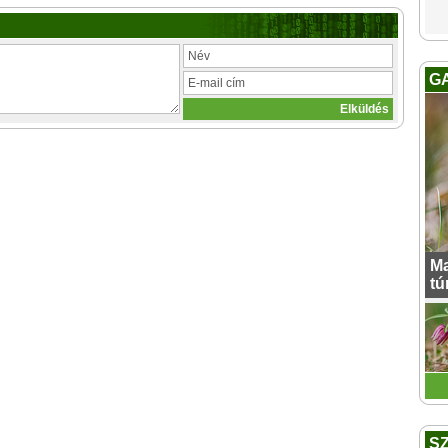
G
Ma
tú
S