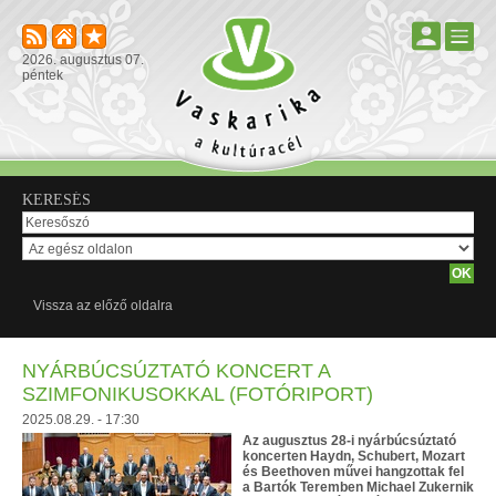
2026. augusztus 07.
péntek
KERESÉS
Vissza az előző oldalra
NYÁRBÚCSÚZTATÓ KONCERT A
SZIMFONIKUSOKKAL (FOTÓRIPORT)
2025.08.29. - 17:30
Az augusztus 28-i nyárbúcsúztató
koncerten Haydn, Schubert, Mozart
és Beethoven művei hangzottak fel
a Bartók Teremben Michael Zukernik