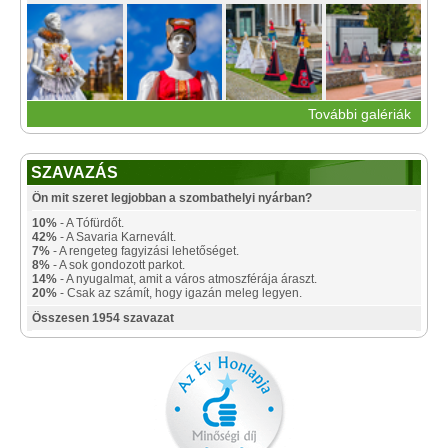
További galériák
SZAVAZÁS
Ön mit szeret legjobban a szombathelyi nyárban?
10%
- A Tófürdőt.
42%
- A Savaria Karnevált.
7%
- A rengeteg fagyizási lehetőséget.
8%
- A sok gondozott parkot.
14%
- A nyugalmat, amit a város atmoszférája áraszt.
20%
- Csak az számít, hogy igazán meleg legyen.
Összesen 1954 szavazat