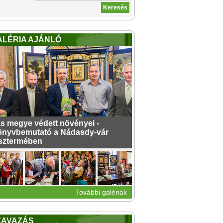
ALÉRIA AJÁNLÓ
s megye védett növényei -
nyvbemutató a Nádasdy-vár
sztermében
További galériák
ZAVAZÁS