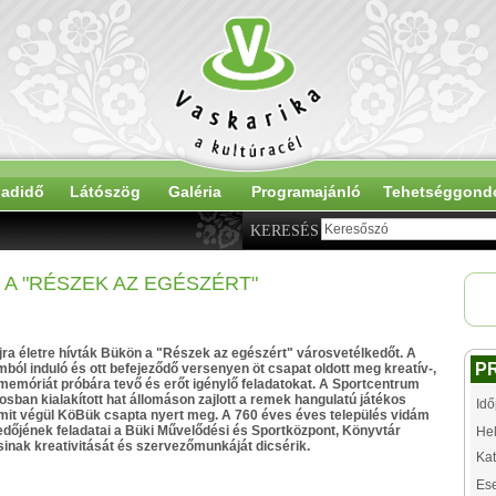
adidő
Látószög
Galéria
Programajánló
Tehetséggond
KERESÉS
 A "RÉSZEK AZ EGÉSZÉRT"
újra életre hívták Bükön a "Részek az egészért" városvetélkedőt. A
P
ból induló és ott befejeződő versenyen öt csapat oldott meg kreatív-,
memóriát próbára tevő és erőt igénylő feladatokat. A Sportcentrum
rosban kialakított hat állomáson zajlott a remek hangulatú játékos
Idő
mit végül KöBük csapta nyert meg. A 760 éves éves település vidám
dőjének feladatai a Büki Művelődési és Sportközpont, Könyvtár
Hel
nak kreativitását és szervezőmunkáját dicsérik.
Kat
Es