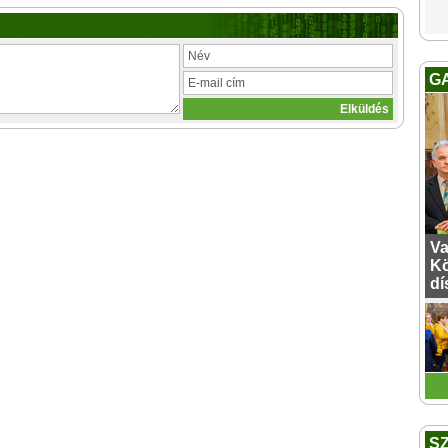
G
Va
Kö
dí
S