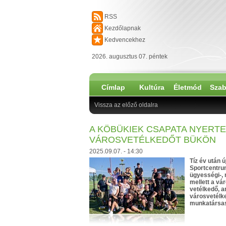
RSS
Kezdőlapnak
Kedvencekhez
2026. augusztus 07. péntek
Címlap
Kultúra
Életmód
Szab
Vissza az előző oldalra
A KÖBÜKIEK CSAPATA NYERTE
VÁROSVETÉLKEDŐT BÜKÖN
2025.09.07. - 14:30
Tíz év után 
Sportcentrum
ügyességi-, 
mellett a vá
vetélkedő, a
városvetélke
munkatársasi