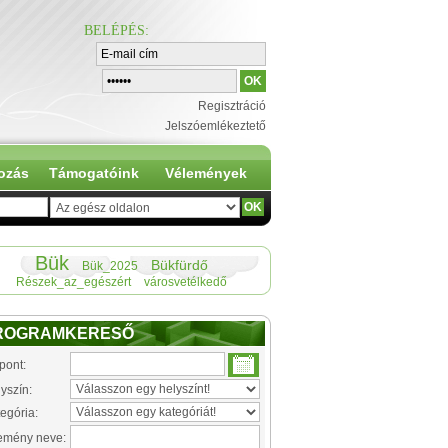
BELÉPÉS
:
Regisztráció
Jelszóemlékeztető
ozás
Támogatóink
Vélemények
Bük
Bükfürdő
Bük_2025
Részek_az_egészért
városvetélkedő
ROGRAMKERESŐ
pont:
yszín:
egória:
emény neve: