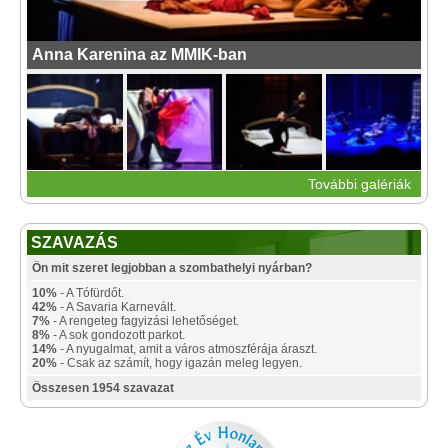
Anna Karenina az MMIK-ban
További galériák
SZAVAZÁS
Ön mit szeret legjobban a szombathelyi nyárban?
10%
- A Tófürdőt.
42%
- A Savaria Karnevált.
7%
- A rengeteg fagyizási lehetőséget.
8%
- A sok gondozott parkot.
14%
- A nyugalmat, amit a város atmoszférája áraszt.
20%
- Csak az számít, hogy igazán meleg legyen.
Összesen 1954 szavazat