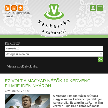
2026. augusztus 07.
péntek
KERESÉS
Vissza az előző oldalra
EZ VOLT A MAGYAR NÉZŐK 10 KEDVENC
FILMJE IDÉN NYÁRON
2025.09.24. - 13:00
A Magyar Filmadatbázis ezúttal a
magyar nézők kedvenc nyári filmjeit
rangsorolja. Ez alapján az F1 – A film
vezeti a TOP 10-es listát. Második