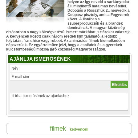
helyen az Így neveld a sárkányodat
áll, mindkettő hatalmas bevétellel.
Dobogós a Rosszfiúk 2., negyedik a
Csupasz pisztoly, amit a Fegyverek
követ. A listában a
szuperprodukciók és a brandek
dominálnak. A magyar közönség
elsősorban a nagy költségvetésű, ismert márkákat, sztárokat választja.
A kedvencek között csak három eredeti film található, a legtöbb
folytatás, franchise vagy reboot. Az animációs filmek kiemelkedően
népszerűek. Ez egyértelműen jelzi, hogy a családok és a gyerekek
kulcsfontosságú moziba járó közönség Magyarországon.
AJÁNLJA ISMERŐSÉNEK
filmek
kedvencek