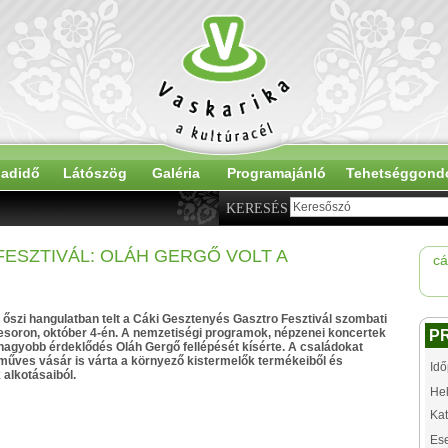
adidő
Látószög
Galéria
Programajánló
Tehetséggond
KERESÉS
ESZTIVÁL: OLÁH GERGŐ VOLT A
cá
 őszi hangulatban telt a Cáki Gesztenyés Gasztro Fesztivál szombati
esoron, október 4-én. A nemzetiségi programok, népzenei koncertek
P
gnagyobb érdeklődés Oláh Gergő fellépését kísérte. A családokat
műves vásár is várta a környező kistermelők termékeiből és
Idő
alkotásaiból.
Hel
Kat
Es