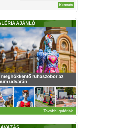
ALÉRIA AJÁNLÓ
 meghökkentő ruhaszobor az
eum udvarán
További galériák
ZAVAZÁS