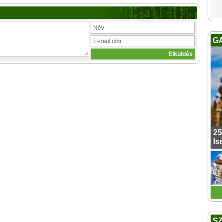
G
25
Is
S