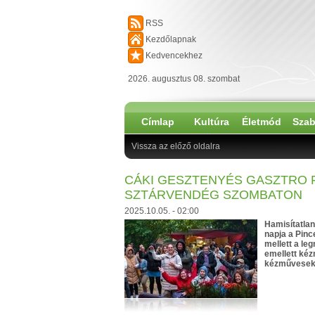
RSS
Kezdőlapnak
Kedvencekhez
2026. augusztus 08. szombat
Címlap
Kultúra
Életmód
Szab
Vissza az előző oldalra
CÁKI GESZTENYÉS GASZTRO F
SZTÁRVENDÉG SZOMBATON
2025.10.05. - 02:00
Hamisítatlan
napja a Pinc
mellett a le
emellett kéz
kézművesek 