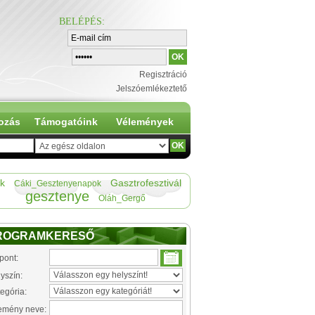
BELÉPÉS
:
Regisztráció
Jelszóemlékeztető
ozás
Támogatóink
Vélemények
k
Gasztrofesztivál
Cáki_Gesztenyenapok
gesztenye
Oláh_Gergő
ROGRAMKERESŐ
pont:
yszín:
egória:
emény neve: