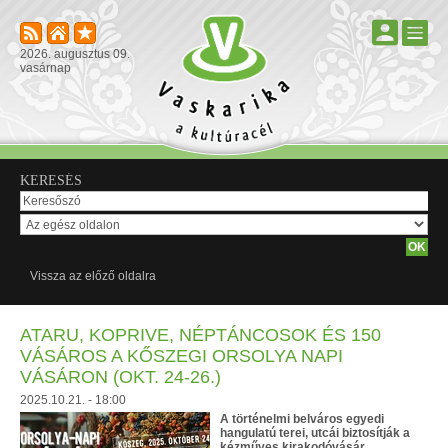
2026. augusztus 09.
vasárnap
KERESÉS
Vissza az előző oldalra
ATARU, KOPRIVE, NÉPTÁNCOSOK ÉS 150
VÁSÁROS A KŐSZEGI ORSOLYA NAPI
VÁSÁRON (OKT. 24-26.)
2025.10.21. - 18:00
A történelmi belváros egyedi
hangulatú terei, utcái biztosítják a
kézműves kirakodóvásár