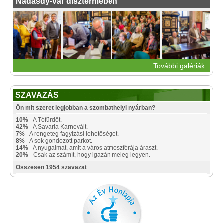
Nádasdy-vár dísztermében
További galériák
SZAVAZÁS
Ön mit szeret legjobban a szombathelyi nyárban?
10%
- A Tófürdőt.
42%
- A Savaria Karnevált.
7%
- A rengeteg fagyizási lehetőséget.
8%
- A sok gondozott parkot.
14%
- A nyugalmat, amit a város atmoszférája áraszt.
20%
- Csak az számít, hogy igazán meleg legyen.
Összesen 1954 szavazat