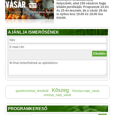
helyszínét, ahol 150 vásáros fogja
kínálni portékáját. Programok 24-én
és 25-én lesznek, de a vásár 26-án
is nyitva lesz 10.00 és 18.00 óra
között.
AJÁNLJA ISMERŐSÉNEK
Kőszeg
gasztronómiai_fesztivál
Orsolya-napi_vásár
orsolya_napi_vásár
PROGRAMKERESŐ