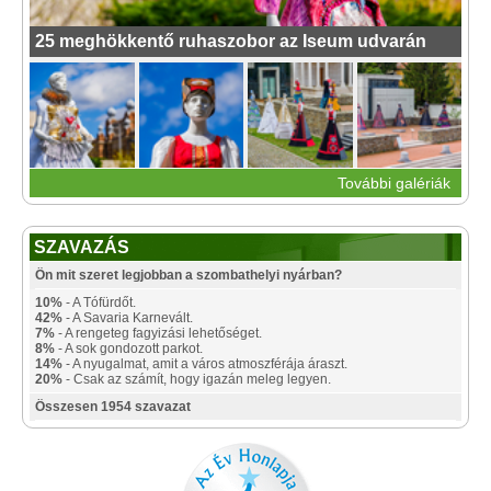
25 meghökkentő ruhaszobor az Iseum udvarán
További galériák
SZAVAZÁS
Ön mit szeret legjobban a szombathelyi nyárban?
10%
- A Tófürdőt.
42%
- A Savaria Karnevált.
7%
- A rengeteg fagyizási lehetőséget.
8%
- A sok gondozott parkot.
14%
- A nyugalmat, amit a város atmoszférája áraszt.
20%
- Csak az számít, hogy igazán meleg legyen.
Összesen 1954 szavazat