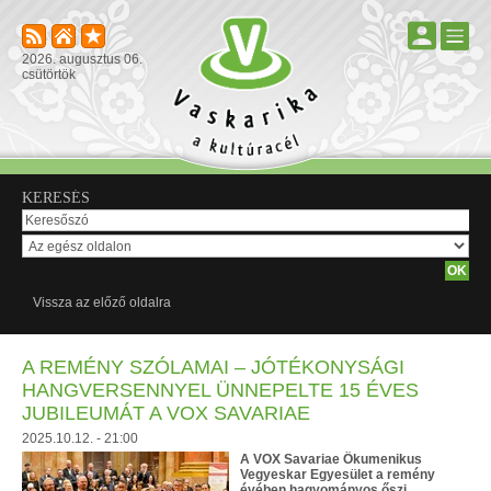
2026. augusztus 06.
csütörtök
KERESÉS
Vissza az előző oldalra
A REMÉNY SZÓLAMAI – JÓTÉKONYSÁGI
HANGVERSENNYEL ÜNNEPELTE 15 ÉVES
JUBILEUMÁT A VOX SAVARIAE
2025.10.12. - 21:00
A VOX Savariae Ökumenikus
Vegyeskar Egyesület a remény
évében hagyományos őszi