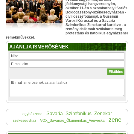
jótékonysági hangversenyén,
október 11-én a szombathelyi Sarlós
Boldogasszony-székesegyházban -
civil összefogással, a Güssingi
Városi Kórussal és a Savaria
Szimfonikus Zenekarral karöltve - a
remény dallamait szólaltatta meg
protestáns és katolikus egyházzenei
remekművekkel.
AJÁNLJA ISMERŐSÉNEK
Savaria_Szimfonikus_Zenekar
egyházzene
zene
székesegyház
VOX_Savariae_Ökumenikus_Vegyeska