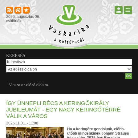
2026. augusztus 06.
csütörtök
KERESÉS
Vissza az előző oldalra
ÍGY ÜNNEPLI BÉCS A KERINGŐKIRÁLY
JUBILEUMÁT - EGY NAGY KERINGŐTÉRRÉ
VÁLIK A VÁROS
2025.11.01. - 11:00
Ha a keringőre gondolunk, előbb-
utóbb mindenkinek Johann Strauss
jut eszébe. 2025-ben Bécsben