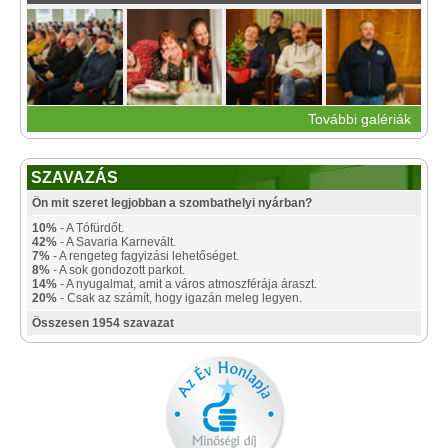
További galériák
SZAVAZÁS
Ön mit szeret legjobban a szombathelyi nyárban?
10%
- A Tófürdőt.
42%
- A Savaria Karnevált.
7%
- A rengeteg fagyizási lehetőséget.
8%
- A sok gondozott parkot.
14%
- A nyugalmat, amit a város atmoszférája áraszt.
20%
- Csak az számít, hogy igazán meleg legyen.
Összesen 1954 szavazat