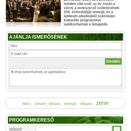
minden róla szól: az év során a
város a zeneszerző születésének
200. évfordulóját ünnepli, és a
jubileum alkalmából számtalan
kulturális programmal
találkozhatnak a látogatók.
AJÁNLJA ISMERŐSÉNEK
zene
Bécs
Johann_Strauss
keringő
Strauss
PROGRAMKERESŐ
Időpont: