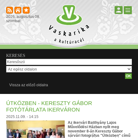
2026. augusztus 08.
szombat
KERESÉS
Vissza az előző oldalra
ÚTKÖZBEN - KERESZTY GÁBOR
FOTÓTÁRLATA IKERVÁRON
2025.11.09. - 14:15
Az ikervári Batthyány Lajos
Művelődési Házban nyílt meg
november 8-án Kereszty Gábor
sárvári fotográfus "Útközben" című