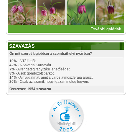
További galériák
SZAVAZÁS
Ön mit szeret legjobban a szombathelyi nyárban?
10%
- A Tófürdőt.
42%
- A Savaria Karnevált.
7%
- A rengeteg fagyizási lehetőséget.
8%
- A sok gondozott parkot.
14%
- A nyugalmat, amit a város atmoszférája áraszt.
20%
- Csak az számít, hogy igazán meleg legyen.
Összesen 1954 szavazat