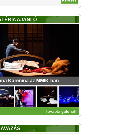
ALÉRIA AJÁNLÓ
na Karenina az MMIK-ban
További galériák
ZAVAZÁS