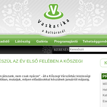
adidő
Látószög
Galéria
Programajánló
Tehetséggond
KERESÉS
SZÜL AZ ÉV ELSŐ FELÉBEN A KŐSZEGI
K
P
 játszunk, nem csak nyáron" - áll a Kőszegi Várszínház közösségi
alóban, mutatjuk, milyen előadásokkal készülnek januártól májusig.
Idő
Hel
Kat
Es