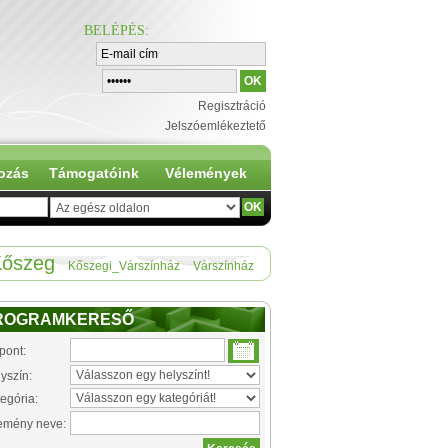
BELÉPÉS
:
Regisztráció
Jelszóemlékeztető
ozás
Támogatóink
Vélemények
őszeg
Kőszegi_Várszínház
Várszínház
ROGRAMKERESŐ
pont:
yszín:
egória:
emény neve: