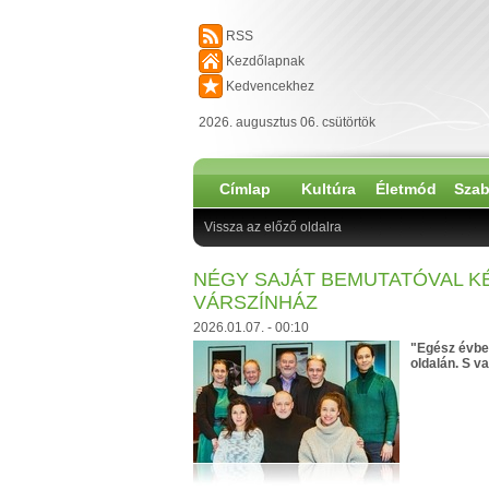
RSS
Kezdőlapnak
Kedvencekhez
2026. augusztus 06. csütörtök
Címlap
Kultúra
Életmód
Szab
Vissza az előző oldalra
NÉGY SAJÁT BEMUTATÓVAL KÉ
VÁRSZÍNHÁZ
2026.01.07. - 00:10
"Egész évben
oldalán. S v