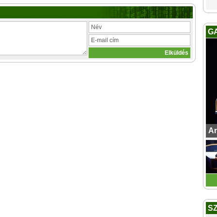
G
An
S