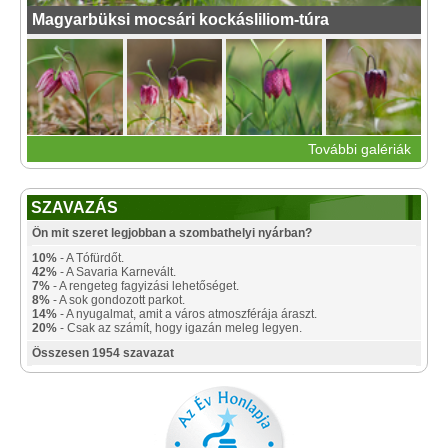
Magyarbüksi mocsári kockásliliom-túra
További galériák
SZAVAZÁS
Ön mit szeret legjobban a szombathelyi nyárban?
10%
- A Tófürdőt.
42%
- A Savaria Karnevált.
7%
- A rengeteg fagyizási lehetőséget.
8%
- A sok gondozott parkot.
14%
- A nyugalmat, amit a város atmoszférája áraszt.
20%
- Csak az számít, hogy igazán meleg legyen.
Összesen 1954 szavazat