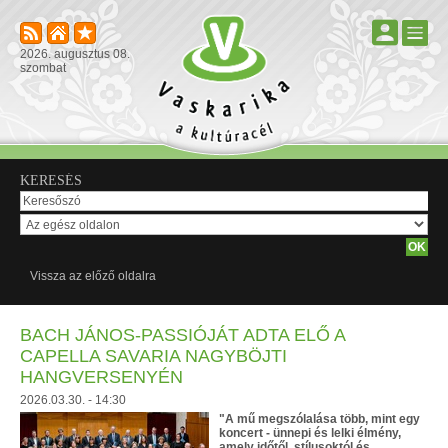
2026. augusztus 08.
szombat
KERESÉS
Vissza az előző oldalra
BACH JÁNOS-PASSIÓJÁT ADTA ELŐ A
CAPELLA SAVARIA NAGYBÖJTI
HANGVERSENYÉN
2026.03.30. - 14:30
"A mű megszólalása több, mint egy
koncert - ünnepi és lelki élmény,
amely időtől, stílusoktól és