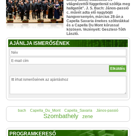
világnézettől függetlenül szólítja meg
hallgatóit". J. S. Bach: János-passió
c. művét adta elő nagyböjti
hangversenyén, március 28-án a
Capella Savaria énekes szólistákkal
és a Capella Du Mont kórussal
közösen. Vezényelt: Gesztesi-Tóth
László.
AJÁNLJA ISMERŐSÉNEK
bach
Capella_Du_Mont
Capella_Savaria
János-passió
Szombathely
zene
PROGRAMKERESŐ