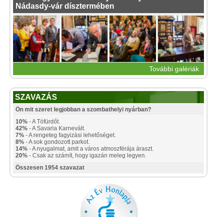
Nádasdy-vár dísztermében
További galériák
SZAVAZÁS
Ön mit szeret legjobban a szombathelyi nyárban?
10%
- A Tófürdőt.
42%
- A Savaria Karnevált.
7%
- A rengeteg fagyizási lehetőséget.
8%
- A sok gondozott parkot.
14%
- A nyugalmat, amit a város atmoszférája áraszt.
20%
- Csak az számít, hogy igazán meleg legyen.
Összesen 1954 szavazat