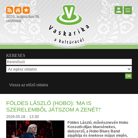
2026. augusztus 06.
csütörtök
KERESÉS
Vissza az előző oldalra
FÖLDES LÁSZLÓ (HOBO): 'MA IS
SZERELEMBŐL JÁTSZOM A ZENÉT!'
2026.05.18. - 13:30
Földes László, művésznevén Hobo
Kossuth-díjas bluesénekes,
dalszerző, a Hobo Blues Band
alapítója és énekese május elején,