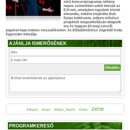
sűrű koncertprogramja néhány
napos szünetében adott interjút az
EJI-nek, amelyben egyebek között
elmondta, miként inspirálta Bob
Dylan költészete, milyen művészi
projektek megvalósításán dolgozik
ma és hogyan éli meg szerzői
jogaival kapcsolatos visszaéléseket. Az Előadóművészi Jogvédő Iroda
Egyesület interjúja.
AJÁNLJA ISMERŐSÉNEK
zene
Artisjus
blues
földes_lászló
Hobo
PROGRAMKERESŐ