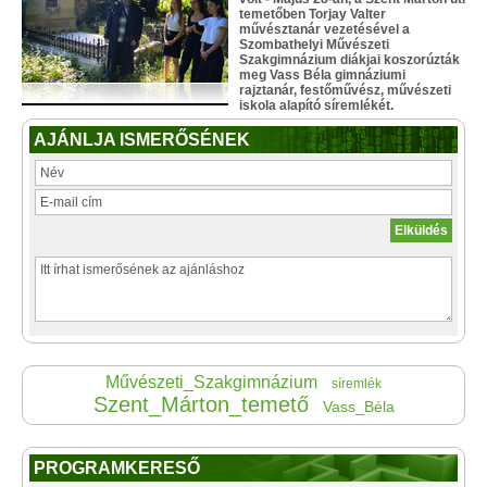
temetőben Torjay Valter
művésztanár vezetésével a
Szombathelyi Művészeti
Szakgimnázium diákjai koszorúzták
meg Vass Béla gimnáziumi
rajztanár, festőművész, művészeti
iskola alapító síremlékét.
AJÁNLJA ISMERŐSÉNEK
Művészeti_Szakgimnázium
síremlék
Szent_Márton_temető
Vass_Béla
PROGRAMKERESŐ