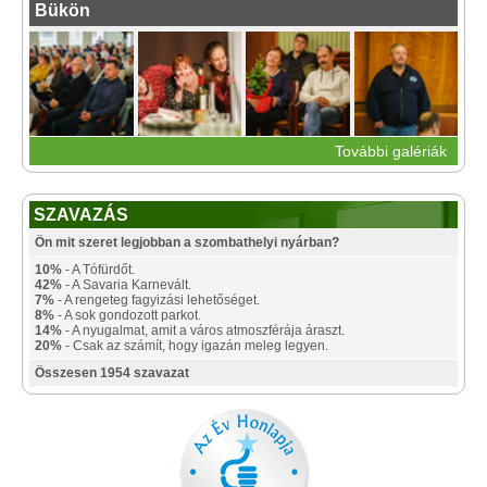
Bükön
További galériák
SZAVAZÁS
Ön mit szeret legjobban a szombathelyi nyárban?
10%
- A Tófürdőt.
42%
- A Savaria Karnevált.
7%
- A rengeteg fagyizási lehetőséget.
8%
- A sok gondozott parkot.
14%
- A nyugalmat, amit a város atmoszférája áraszt.
20%
- Csak az számít, hogy igazán meleg legyen.
Összesen 1954 szavazat