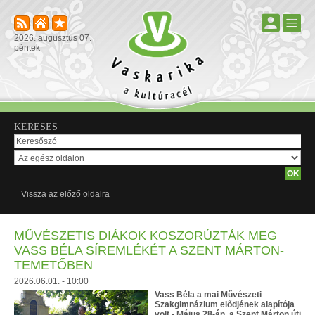
2026. augusztus 07.
péntek
KERESÉS
Vissza az előző oldalra
MŰVÉSZETIS DIÁKOK KOSZORÚZTÁK MEG
VASS BÉLA SÍREMLÉKÉT A SZENT MÁRTON-
TEMETŐBEN
2026.06.01. - 10:00
Vass Béla a mai Művészeti
Szakgimnázium elődjének alapítója
volt - Május 28-án, a Szent Márton úti