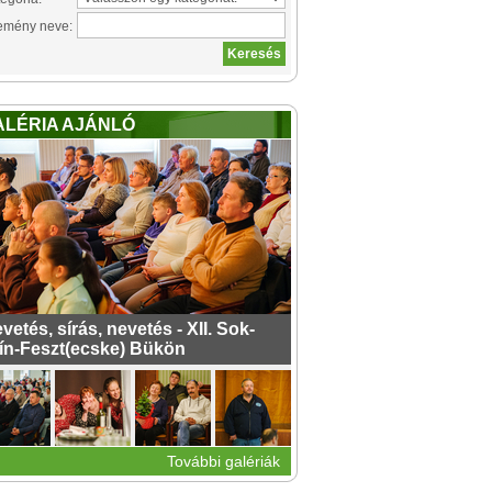
emény neve:
ALÉRIA AJÁNLÓ
vetés, sírás, nevetés - XII. Sok-
ín-Feszt(ecske) Bükön
További galériák