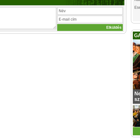
Es
G
Ne
sz