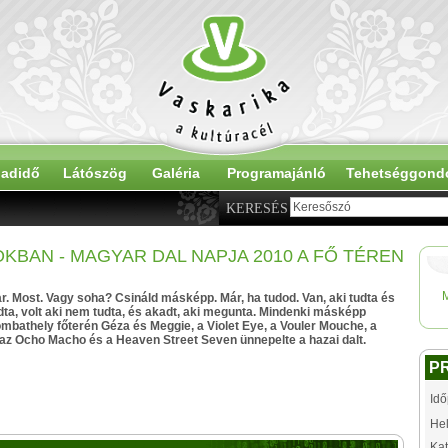
adidő
Látószög
Galéria
Programajánló
Tehetséggond
KERESÉS
KBAN - MAGYAR DAL NAPJA 2010 A FŐ TÉREN
. Most. Vagy soha? Csináld másképp. Már, ha tudod. Van, aki tudta és
udta, volt aki nem tudta, és akadt, aki megunta. Mindenki másképp
ombathely főterén Géza és Meggie, a Violet Eye, a Vouler Mouche, a
az Ocho Macho és a Heaven Street Seven ünnepelte a hazai dalt.
P
Idő
Hel
Kat