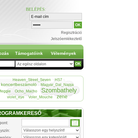
BELÉPÉS
:
Regisztráció
Jelszóemlékeztető
ozás
Támogatóink
Vélemények
Heaven_Street_Seven
HS7
koncertbeszámoló
Magyar_Dal_Napja
Szombathely
Meggie
Ocho_Macho
zene
violet_eye
Voler_Mouche
ROGRAMKERESŐ
pont:
yszín:
egória: