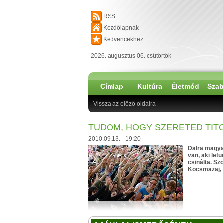
RSS
Kezdőlapnak
Kedvencekhez
2026. augusztus 06. csütörtök
Címlap
Kultúra
Életmód
Szab
Vissza az előző oldalra
TUDOM, HOGY SZERETED TITO
2010.09.13. - 19:20
Dalra magyar
van, aki let
csinálta. Sz
Kocsmazaj, 