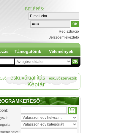
BELÉPÉS
:
Regisztráció
Jelszóemlékeztető
ozás
Támogatóink
Vélemények
esküvőkiállítás
küvő
esküvőszervezők
Képtár
ROGRAMKERESŐ
pont:
yszín:
egória:
emény neve: