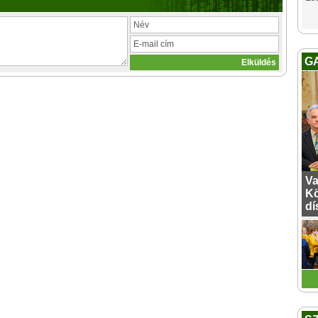
G
Va
Kö
dí