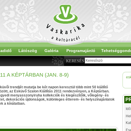
adidő
Látószög
Galéria
Programajánló
Tehetséggond
KERESÉS
1 A KÉPTÁRBAN (JAN. 8-9)
es
küvői trendjét mutatja be két napon keresztül több mint 50 kiállító
között, az Esküvő Szalon Kiállítás 2011 rendezvényen, a Képtárban.
gyedi menyasszonyiruha kollekciók és kiegészítőik, vőlegény- és
P
et, dekorációs újdonságok, különleges étterem- és helyszínajánlatok
ek a kínálatban.
Idő
Hel
Kat
Es