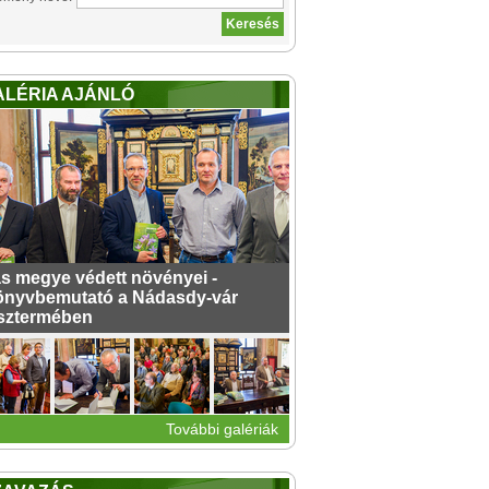
ALÉRIA AJÁNLÓ
s megye védett növényei -
nyvbemutató a Nádasdy-vár
sztermében
További galériák