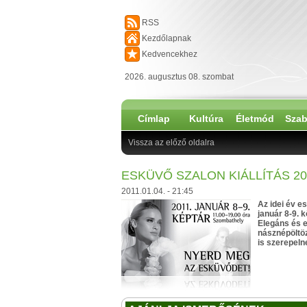
RSS
Kezdőlapnak
Kedvencekhez
2026. augusztus 08. szombat
Címlap
Kultúra
Életmód
Szab
Vissza az előző oldalra
ESKÜVŐ SZALON KIÁLLÍTÁS 201
2011.01.04. - 21:45
Az idei év es
január 8-9. 
Elegáns és e
násznépöltöz
is szerepeln