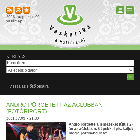
2026. augusztus 09.
vasárnap
KERESÉS
Vissza az előző oldalra
ANDRO PÖRGETETT AZ ACLUBBAN
(FOTÓRIPORT)
2011.07.03. - 21:30
Andro pörgette a lemezeket július 2-
án az aClubban. Képekkel piszkáljuk
meg a partihangulatot.