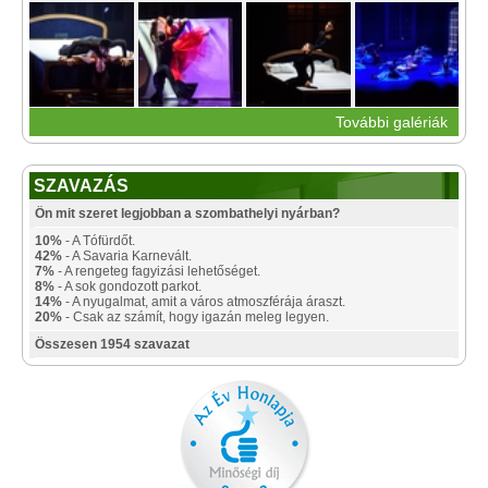
További galériák
SZAVAZÁS
Ön mit szeret legjobban a szombathelyi nyárban?
10%
- A Tófürdőt.
42%
- A Savaria Karnevált.
7%
- A rengeteg fagyizási lehetőséget.
8%
- A sok gondozott parkot.
14%
- A nyugalmat, amit a város atmoszférája áraszt.
20%
- Csak az számít, hogy igazán meleg legyen.
Összesen 1954 szavazat