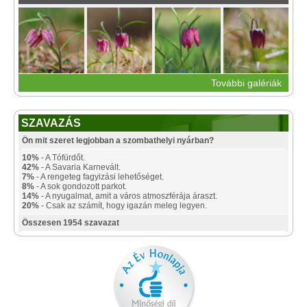
További galériák
SZAVAZÁS
Ön mit szeret legjobban a szombathelyi nyárban?
10%
- A Tófürdőt.
42%
- A Savaria Karnevált.
7%
- A rengeteg fagyizási lehetőséget.
8%
- A sok gondozott parkot.
14%
- A nyugalmat, amit a város atmoszférája áraszt.
20%
- Csak az számít, hogy igazán meleg legyen.
Összesen 1954 szavazat