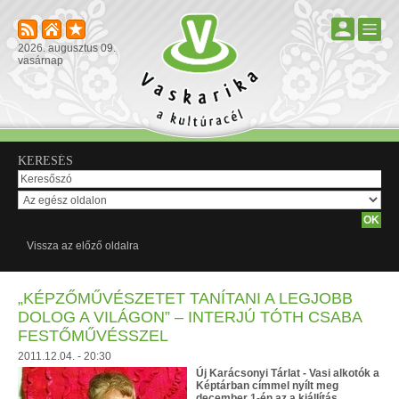
2026. augusztus 09.
vasárnap
KERESÉS
Vissza az előző oldalra
„KÉPZŐMŰVÉSZETET TANÍTANI A LEGJOBB
DOLOG A VILÁGON” – INTERJÚ TÓTH CSABA
FESTŐMŰVÉSSZEL
2011.12.04. - 20:30
Új Karácsonyi Tárlat - Vasi alkotók a
Képtárban címmel nyílt meg
december 1-én az a kiállítás,