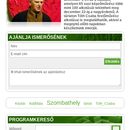
amelyen 65 vasi képzőművész több
mint 100 alkotását tekintheti meg
december 22-ig a nagyérdemű. A
tárlaton Tóth Csaba festőművész
alkotásai is megtalálhatók, akivel a
megnyitó előtti napokban
készítettünk interjút.
AJÁNLJA ISMERŐSÉNEK
Szombathely
kiállítás
Képtár
tárlat
Tóth_Csaba
PROGRAMKERESŐ
Időpont: